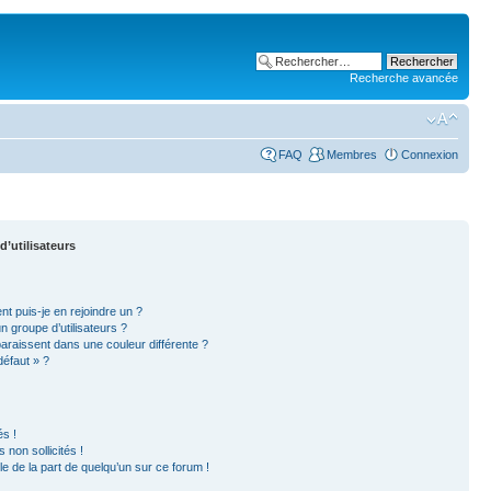
Recherche avancée
FAQ
Membres
Connexion
d’utilisateurs
nt puis-je en rejoindre un ?
 groupe d’utilisateurs ?
paraissent dans une couleur différente ?
défaut » ?
s !
non sollicités !
ble de la part de quelqu’un sur ce forum !