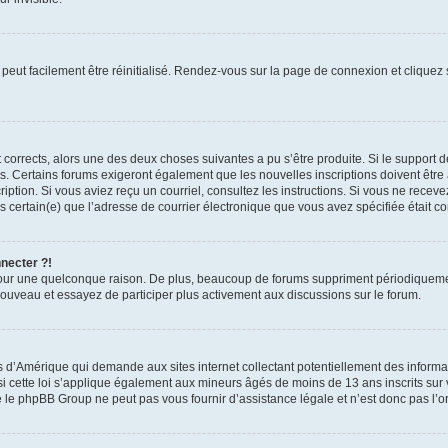
peut facilement être réinitialisé. Rendez-vous sur la page de connexion et cliquez
nt corrects, alors une des deux choses suivantes a pu s’être produite. Si le suppor
es. Certains forums exigeront également que les nouvelles inscriptions doivent être
nscription. Si vous aviez reçu un courriel, consultez les instructions. Si vous ne r
êtes certain(e) que l’adresse de courrier électronique que vous avez spécifiée était 
nnecter ?!
pour une quelconque raison. De plus, beaucoup de forums suppriment périodiquement 
à nouveau et essayez de participer plus activement aux discussions sur le forum.
is d’Amérique qui demande aux sites internet collectant potentiellement des infor
 cette loi s’applique également aux mineurs âgés de moins de 13 ans inscrits sur v
 le phpBB Group ne peut pas vous fournir d’assistance légale et n’est donc pas l’or