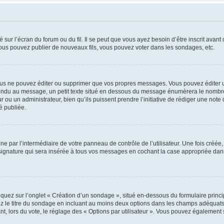
 sur l’écran du forum ou du fil. Il se peut que vous ayez besoin d’être inscrit ava
 vous pouvez publier de nouveaux fils, vous pouvez voter dans les sondages, etc.
us ne pouvez éditer ou supprimer que vos propres messages. Vous pouvez éditer u
pondu au message, un petit texte situé en dessous du message énumèrera le nombre de
r ou un administrateur, bien qu’ils puissent prendre l’initiative de rédiger une note 
é publiée.
e par l’intermédiaire de votre panneau de contrôle de l’utilisateur. Une fois créé
ignature qui sera insérée à tous vos messages en cochant la case appropriée dans vo
quez sur l’onglet « Création d’un sondage », situé en-dessous du formulaire principa
z le titre du sondage en incluant au moins deux options dans les champs adéquats
nt, lors du vote, le réglage des « Options par utilisateur ». Vous pouvez également s