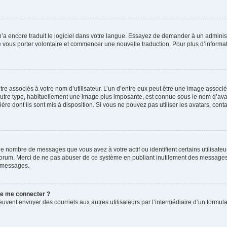
 n’a encore traduit le logiciel dans votre langue. Essayez de demander à un administr
e vous porter volontaire et commencer une nouvelle traduction. Pour plus d’informatio
re associés à votre nom d’utilisateur. L’un d’entre eux peut être une image associé
’autre type, habituellement une image plus imposante, est connue sous le nom d’ava
ère dont ils sont mis à disposition. Si vous ne pouvez pas utiliser les avatars, cont
le nombre de messages que vous avez à votre actif ou identifient certains utilisat
u forum. Merci de ne pas abuser de ce système en publiant inutilement des messages
e messages.
 de me connecter ?
its peuvent envoyer des courriels aux autres utilisateurs par l’intermédiaire d’un for