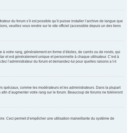
ateur du forum s’il est possible qu’il puisse installer l’archive de langue que
ns, veuillez vous rendre sur le site officiel (accessible depuis un des liens
e à votre rang, généralement en forme d’étoiles, de carrés ou de ronds, qui
tar et est généralement unique et personnelle à chaque utilisateur. C’est à
actez l’administrateur du forum et demandez-lui pour quelles raisons a t-il
eurs spéciaux, comme les modérateurs et les administrateurs. Dans la plupart
 afin d’augmenter votre rang sur le forum. Beaucoup de forums ne toléreront
mulaire. Ceci permet d’empêcher une utilisation malveillante du système de