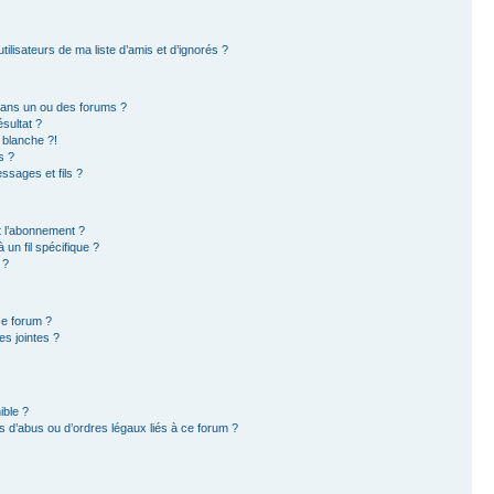
ilisateurs de ma liste d’amis et d’ignorés ?
dans un ou des forums ?
sultat ?
 blanche ?!
s ?
sages et fils ?
et l’abonnement ?
un fil spécifique ?
 ?
ce forum ?
s jointes ?
ible ?
 d’abus ou d’ordres légaux liés à ce forum ?