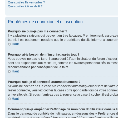
Que sont les fils verrouillés ?
Que sont les icônes de fil ?
Problèmes de connexion et d’inscription
Pourquoi ne puis-je pas me connecter ?
Il y a plusieurs raisons qui peuvent en être la cause. Premièrement, assurez-vo
banni. Il est également possible que le propriétaire du site internet ait une err
Haut
Pourquoi ai-je besoin de m’inscrire, après tout ?
Vous pouvez ne pas le faire, il appartient à l’administrateur du forum d’exig
sont pas disponibles aux visiteurs, comme les avatars personnalisés, la messag
recommandons par conséquent de le faire.
Haut
Pourquoi suis-je déconnecté automatiquement ?
Si vous ne cochez pas la case
Me connecter automatiquement
lors de votre 
rester connecté, veuillez cocher la case correspondante lors de votre conne
université, etc. Si vous n’arrivez pas à trouver cette case à cocher, il est prob
Haut
Comment puis-je empêcher l’affichage de mon nom d’utilisateur dans la lis
Dans le panneau de contrôle de l’utilisateur, en-dessous des « Préférences d
modérateurs et à vous-même. Vous serez compté(e) comme étant un utilisateu