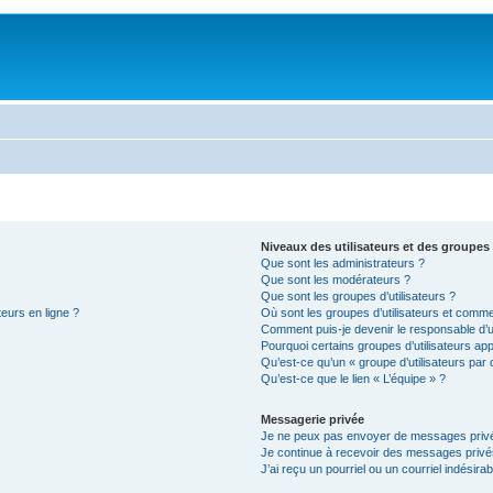
Niveaux des utilisateurs et des groupes 
Que sont les administrateurs ?
Que sont les modérateurs ?
Que sont les groupes d’utilisateurs ?
teurs en ligne ?
Où sont les groupes d’utilisateurs et comme
Comment puis-je devenir le responsable d’un
Pourquoi certains groupes d’utilisateurs ap
Qu’est-ce qu’un « groupe d’utilisateurs par 
Qu’est-ce que le lien « L’équipe » ?
Messagerie privée
Je ne peux pas envoyer de messages privé
Je continue à recevoir des messages privés 
J’ai reçu un pourriel ou un courriel indésira