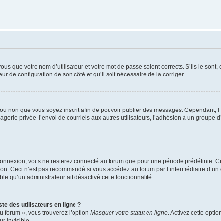
us que votre nom d’utilisateur et votre mot de passe soient corrects. S’ils le sont,
eur de configuration de son côté et qu’il soit nécessaire de la corriger.
er ou non que vous soyez inscrit afin de pouvoir publier des messages. Cependant, 
erie privée, l’envoi de courriels aux autres utilisateurs, l’adhésion à un groupe d’
connexion, vous ne resterez connecté au forum que pour une période prédéfinie. Cec
xion. Ceci n’est pas recommandé si vous accédez au forum par l’intermédiaire d’un 
able qu’un administrateur ait désactivé cette fonctionnalité.
te des utilisateurs en ligne ?
u forum », vous trouverez l’option
Masquer votre statut en ligne
. Activez cette opti
r invisible.