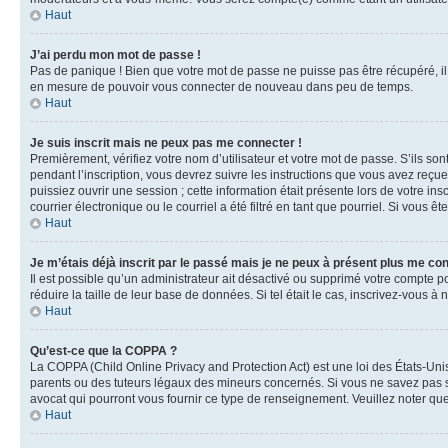
Haut
J’ai perdu mon mot de passe !
Pas de panique ! Bien que votre mot de passe ne puisse pas être récupéré, il 
en mesure de pouvoir vous connecter de nouveau dans peu de temps.
Haut
Je suis inscrit mais ne peux pas me connecter !
Premièrement, vérifiez votre nom d’utilisateur et votre mot de passe. S’ils so
pendant l’inscription, vous devrez suivre les instructions que vous avez reçu
puissiez ouvrir une session ; cette information était présente lors de votre i
courrier électronique ou le courriel a été filtré en tant que pourriel. Si vous 
Haut
Je m’étais déjà inscrit par le passé mais je ne peux à présent plus me co
Il est possible qu’un administrateur ait désactivé ou supprimé votre compte 
réduire la taille de leur base de données. Si tel était le cas, inscrivez-vous 
Haut
Qu’est-ce que la COPPA ?
La COPPA (Child Online Privacy and Protection Act) est une loi des États-Un
parents ou des tuteurs légaux des mineurs concernés. Si vous ne savez pas si
avocat qui pourront vous fournir ce type de renseignement. Veuillez noter que
Haut