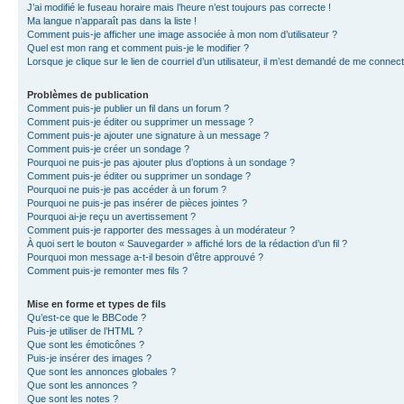
J’ai modifié le fuseau horaire mais l’heure n’est toujours pas correcte !
Ma langue n’apparaît pas dans la liste !
Comment puis-je afficher une image associée à mon nom d’utilisateur ?
Quel est mon rang et comment puis-je le modifier ?
Lorsque je clique sur le lien de courriel d’un utilisateur, il m’est demandé de me connec
Problèmes de publication
Comment puis-je publier un fil dans un forum ?
Comment puis-je éditer ou supprimer un message ?
Comment puis-je ajouter une signature à un message ?
Comment puis-je créer un sondage ?
Pourquoi ne puis-je pas ajouter plus d’options à un sondage ?
Comment puis-je éditer ou supprimer un sondage ?
Pourquoi ne puis-je pas accéder à un forum ?
Pourquoi ne puis-je pas insérer de pièces jointes ?
Pourquoi ai-je reçu un avertissement ?
Comment puis-je rapporter des messages à un modérateur ?
À quoi sert le bouton « Sauvegarder » affiché lors de la rédaction d’un fil ?
Pourquoi mon message a-t-il besoin d’être approuvé ?
Comment puis-je remonter mes fils ?
Mise en forme et types de fils
Qu’est-ce que le BBCode ?
Puis-je utiliser de l’HTML ?
Que sont les émoticônes ?
Puis-je insérer des images ?
Que sont les annonces globales ?
Que sont les annonces ?
Que sont les notes ?