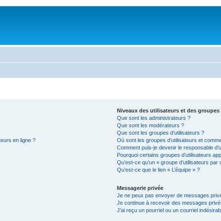
Niveaux des utilisateurs et des groupes 
Que sont les administrateurs ?
Que sont les modérateurs ?
Que sont les groupes d’utilisateurs ?
teurs en ligne ?
Où sont les groupes d’utilisateurs et comme
Comment puis-je devenir le responsable d’un
Pourquoi certains groupes d’utilisateurs ap
Qu’est-ce qu’un « groupe d’utilisateurs par 
Qu’est-ce que le lien « L’équipe » ?
Messagerie privée
Je ne peux pas envoyer de messages privé
Je continue à recevoir des messages privés 
J’ai reçu un pourriel ou un courriel indésira