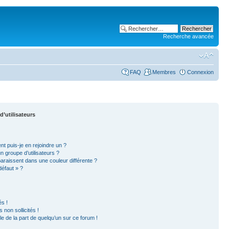
Recherche avancée
FAQ
Membres
Connexion
d’utilisateurs
nt puis-je en rejoindre un ?
 groupe d’utilisateurs ?
paraissent dans une couleur différente ?
défaut » ?
s !
non sollicités !
ble de la part de quelqu’un sur ce forum !