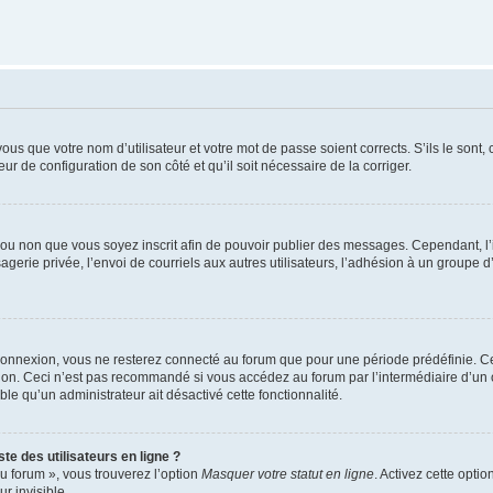
us que votre nom d’utilisateur et votre mot de passe soient corrects. S’ils le sont,
eur de configuration de son côté et qu’il soit nécessaire de la corriger.
er ou non que vous soyez inscrit afin de pouvoir publier des messages. Cependant, 
erie privée, l’envoi de courriels aux autres utilisateurs, l’adhésion à un groupe d’
connexion, vous ne resterez connecté au forum que pour une période prédéfinie. Cec
xion. Ceci n’est pas recommandé si vous accédez au forum par l’intermédiaire d’un 
able qu’un administrateur ait désactivé cette fonctionnalité.
te des utilisateurs en ligne ?
u forum », vous trouverez l’option
Masquer votre statut en ligne
. Activez cette opti
r invisible.