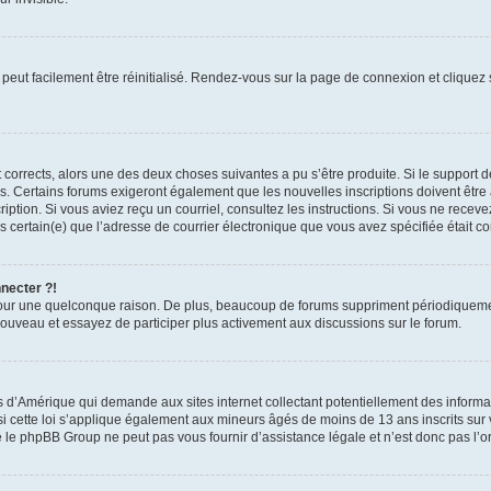
peut facilement être réinitialisé. Rendez-vous sur la page de connexion et cliquez
nt corrects, alors une des deux choses suivantes a pu s’être produite. Si le suppor
es. Certains forums exigeront également que les nouvelles inscriptions doivent être
nscription. Si vous aviez reçu un courriel, consultez les instructions. Si vous ne r
êtes certain(e) que l’adresse de courrier électronique que vous avez spécifiée était 
nnecter ?!
pour une quelconque raison. De plus, beaucoup de forums suppriment périodiquement 
à nouveau et essayez de participer plus activement aux discussions sur le forum.
is d’Amérique qui demande aux sites internet collectant potentiellement des infor
 cette loi s’applique également aux mineurs âgés de moins de 13 ans inscrits sur v
 le phpBB Group ne peut pas vous fournir d’assistance légale et n’est donc pas l’or