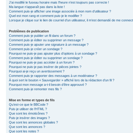
J’ai modifié le fuseau horaire mais l’heure n’est toujours pas correcte !
Ma langue n’apparaît pas dans la liste !
Comment puis-je afficher une image associée à mon nom d’utilisateur ?
Quel est mon rang et comment puis-je le modifier ?
Lorsque je clique sur le lien de courriel d’un utilisateur, il m’est demandé de me connec
Problèmes de publication
Comment puis-je publier un fil dans un forum ?
Comment puis-je éditer ou supprimer un message ?
Comment puis-je ajouter une signature à un message ?
Comment puis-je créer un sondage ?
Pourquoi ne puis-je pas ajouter plus d’options à un sondage ?
Comment puis-je éditer ou supprimer un sondage ?
Pourquoi ne puis-je pas accéder à un forum ?
Pourquoi ne puis-je pas insérer de pièces jointes ?
Pourquoi ai-je reçu un avertissement ?
Comment puis-je rapporter des messages à un modérateur ?
À quoi sert le bouton « Sauvegarder » affiché lors de la rédaction d’un fil ?
Pourquoi mon message a-t-il besoin d’être approuvé ?
Comment puis-je remonter mes fils ?
Mise en forme et types de fils
Qu’est-ce que le BBCode ?
Puis-je utiliser de l’HTML ?
Que sont les émoticônes ?
Puis-je insérer des images ?
Que sont les annonces globales ?
Que sont les annonces ?
Que sont les notes ?