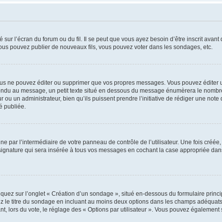
 sur l’écran du forum ou du fil. Il se peut que vous ayez besoin d’être inscrit ava
 vous pouvez publier de nouveaux fils, vous pouvez voter dans les sondages, etc.
us ne pouvez éditer ou supprimer que vos propres messages. Vous pouvez éditer u
pondu au message, un petit texte situé en dessous du message énumèrera le nombre de
r ou un administrateur, bien qu’ils puissent prendre l’initiative de rédiger une note 
é publiée.
e par l’intermédiaire de votre panneau de contrôle de l’utilisateur. Une fois créé
ignature qui sera insérée à tous vos messages en cochant la case appropriée dans vo
quez sur l’onglet « Création d’un sondage », situé en-dessous du formulaire principa
z le titre du sondage en incluant au moins deux options dans les champs adéquats
nt, lors du vote, le réglage des « Options par utilisateur ». Vous pouvez également s