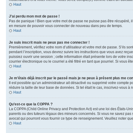
Haut
J’ai perdu mon mot de passe !
Pas de panique ! Bien que votre mot de passe ne puisse pas être récupéré, il 
en mesure de pouvoir vous connecter de nouveau dans peu de temps.
Haut
Je suis inscrit mais ne peux pas me connecter !
Premièrement, vérifiez votre nom d’utilisateur et votre mot de passe. S’ils so
pendant l’inscription, vous devrez suivre les instructions que vous avez reçu
puissiez ouvrir une session ; cette information était présente lors de votre i
courrier électronique ou le courriel a été filtré en tant que pourriel. Si vous 
Haut
Je m’étais déjà inscrit par le passé mais je ne peux à présent plus me co
Il est possible qu’un administrateur ait désactivé ou supprimé votre compte 
réduire la taille de leur base de données. Si tel était le cas, inscrivez-vous 
Haut
Qu’est-ce que la COPPA ?
La COPPA (Child Online Privacy and Protection Act) est une loi des États-Un
parents ou des tuteurs légaux des mineurs concernés. Si vous ne savez pas si
avocat qui pourront vous fournir ce type de renseignement. Veuillez noter que
Haut