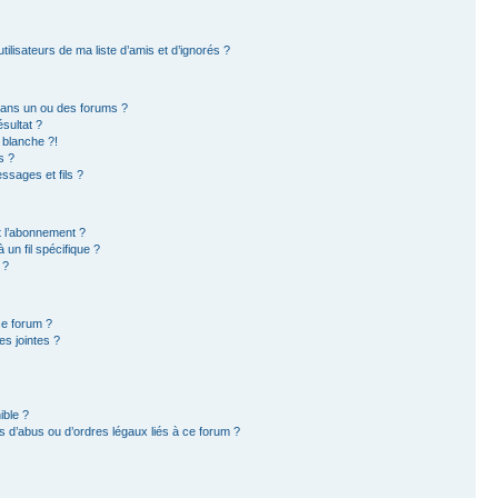
ilisateurs de ma liste d’amis et d’ignorés ?
dans un ou des forums ?
sultat ?
 blanche ?!
s ?
sages et fils ?
et l’abonnement ?
un fil spécifique ?
 ?
ce forum ?
s jointes ?
ible ?
 d’abus ou d’ordres légaux liés à ce forum ?