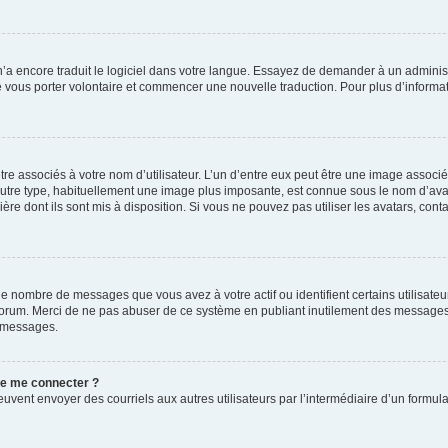
 n’a encore traduit le logiciel dans votre langue. Essayez de demander à un administr
e vous porter volontaire et commencer une nouvelle traduction. Pour plus d’informatio
re associés à votre nom d’utilisateur. L’un d’entre eux peut être une image associé
’autre type, habituellement une image plus imposante, est connue sous le nom d’ava
ère dont ils sont mis à disposition. Si vous ne pouvez pas utiliser les avatars, cont
le nombre de messages que vous avez à votre actif ou identifient certains utilisat
u forum. Merci de ne pas abuser de ce système en publiant inutilement des messages
e messages.
 de me connecter ?
its peuvent envoyer des courriels aux autres utilisateurs par l’intermédiaire d’un for