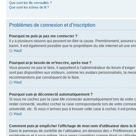
Que sont les fils verrouillés ?
Que sont les icônes de fil ?
Problèmes de connexion et d’inscription
Pourquoi ne puis-je pas me connecter ?
Il y a plusieurs raisons qui peuvent en être la cause. Premièrement, assurez-vo
banni. Il est également possible que le propriétaire du site internet ait une err
Haut
Pourquoi ai-je besoin de m’inscrire, après tout ?
Vous pouvez ne pas le faire, il appartient à l’administrateur du forum d’exig
sont pas disponibles aux visiteurs, comme les avatars personnalisés, la messag
recommandons par conséquent de le faire.
Haut
Pourquoi suis-je déconnecté automatiquement ?
Si vous ne cochez pas la case
Me connecter automatiquement
lors de votre 
rester connecté, veuillez cocher la case correspondante lors de votre conne
université, etc. Si vous n’arrivez pas à trouver cette case à cocher, il est prob
Haut
Comment puis-je empêcher l’affichage de mon nom d’utilisateur dans la lis
Dans le panneau de contrôle de l’utilisateur, en-dessous des « Préférences d
modérateurs et à vous-même. Vous serez compté(e) comme étant un utilisateu