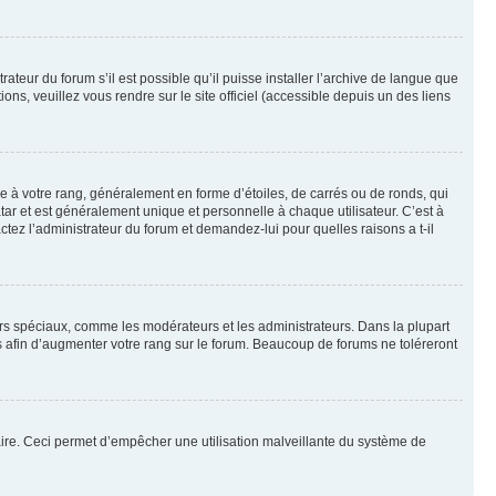
ateur du forum s’il est possible qu’il puisse installer l’archive de langue que
ns, veuillez vous rendre sur le site officiel (accessible depuis un des liens
e à votre rang, généralement en forme d’étoiles, de carrés ou de ronds, qui
tar et est généralement unique et personnelle à chaque utilisateur. C’est à
actez l’administrateur du forum et demandez-lui pour quelles raisons a t-il
eurs spéciaux, comme les modérateurs et les administrateurs. Dans la plupart
 afin d’augmenter votre rang sur le forum. Beaucoup de forums ne toléreront
mulaire. Ceci permet d’empêcher une utilisation malveillante du système de