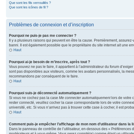
Que sont les fils verrouillés ?
Que sont les icônes de fil ?
Problèmes de connexion et d’inscription
Pourquoi ne puis-je pas me connecter ?
Il y a plusieurs raisons qui peuvent en être la cause. Premièrement, assurez-vo
banni. Il est également possible que le propriétaire du site internet ait une err
Haut
Pourquoi ai-je besoin de m’inscrire, après tout ?
Vous pouvez ne pas le faire, il appartient à l’administrateur du forum d’exig
sont pas disponibles aux visiteurs, comme les avatars personnalisés, la messag
recommandons par conséquent de le faire.
Haut
Pourquoi suis-je déconnecté automatiquement ?
Si vous ne cochez pas la case
Me connecter automatiquement
lors de votre 
rester connecté, veuillez cocher la case correspondante lors de votre conne
université, etc. Si vous n’arrivez pas à trouver cette case à cocher, il est prob
Haut
Comment puis-je empêcher l’affichage de mon nom d’utilisateur dans la lis
Dans le panneau de contrôle de l’utilisateur, en-dessous des « Préférences d
modérateurs et à vous-même. Vous serez compté(e) comme étant un utilisateu