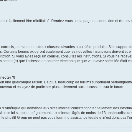
peut facilement être réinitialisé. Rendez-vous sur la page de connexion et cliquez
nt corrects, alors une des deux choses suivantes a pu s’être produite. Si le suppor
es. Certains forums exigeront également que les nouvelles inscriptions doivent être
nscription. Si vous aviez reçu un courriel, consultez les instructions. Si vous ne r
êtes certain(e) que l’adresse de courrier électronique que vous avez spécifiée était 
nnecter ?!
pour une quelconque raison. De plus, beaucoup de forums suppriment périodiquement 
à nouveau et essayez de participer plus activement aux discussions sur le forum.
is d’Amérique qui demande aux sites internet collectant potentiellement des infor
 cette loi s’applique également aux mineurs âgés de moins de 13 ans inscrits sur v
 le phpBB Group ne peut pas vous fournir d’assistance légale et n’est donc pas l’or