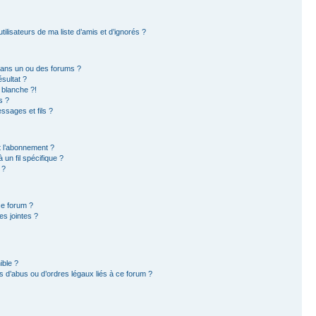
ilisateurs de ma liste d’amis et d’ignorés ?
dans un ou des forums ?
sultat ?
 blanche ?!
s ?
sages et fils ?
et l’abonnement ?
un fil spécifique ?
 ?
ce forum ?
s jointes ?
ible ?
 d’abus ou d’ordres légaux liés à ce forum ?