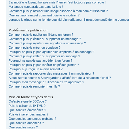
J’ai modifié le fuseau horaire mais l’heure n’est toujours pas correcte !
Ma langue n’apparaît pas dans la liste !
Comment puis-je afficher une image associée à mon nom d’utilisateur ?
Quel est mon rang et comment puis-je le modifier ?
Lorsque je clique sur le lien de courriel d’un utilisateur, il m’est demandé de me connec
Problèmes de publication
Comment puis-je publier un fil dans un forum ?
Comment puis-je éditer ou supprimer un message ?
Comment puis-je ajouter une signature à un message ?
Comment puis-je créer un sondage ?
Pourquoi ne puis-je pas ajouter plus d’options à un sondage ?
Comment puis-je éditer ou supprimer un sondage ?
Pourquoi ne puis-je pas accéder à un forum ?
Pourquoi ne puis-je pas insérer de pièces jointes ?
Pourquoi ai-je reçu un avertissement ?
Comment puis-je rapporter des messages à un modérateur ?
À quoi sert le bouton « Sauvegarder » affiché lors de la rédaction d’un fil ?
Pourquoi mon message a-t-il besoin d’être approuvé ?
Comment puis-je remonter mes fils ?
Mise en forme et types de fils
Qu’est-ce que le BBCode ?
Puis-je utiliser de l’HTML ?
Que sont les émoticônes ?
Puis-je insérer des images ?
Que sont les annonces globales ?
Que sont les annonces ?
Que sont les notes ?