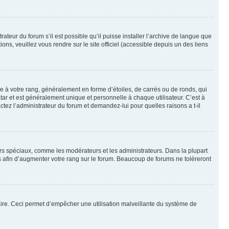
ateur du forum s’il est possible qu’il puisse installer l’archive de langue que
ns, veuillez vous rendre sur le site officiel (accessible depuis un des liens
e à votre rang, généralement en forme d’étoiles, de carrés ou de ronds, qui
tar et est généralement unique et personnelle à chaque utilisateur. C’est à
actez l’administrateur du forum et demandez-lui pour quelles raisons a t-il
eurs spéciaux, comme les modérateurs et les administrateurs. Dans la plupart
 afin d’augmenter votre rang sur le forum. Beaucoup de forums ne toléreront
mulaire. Ceci permet d’empêcher une utilisation malveillante du système de