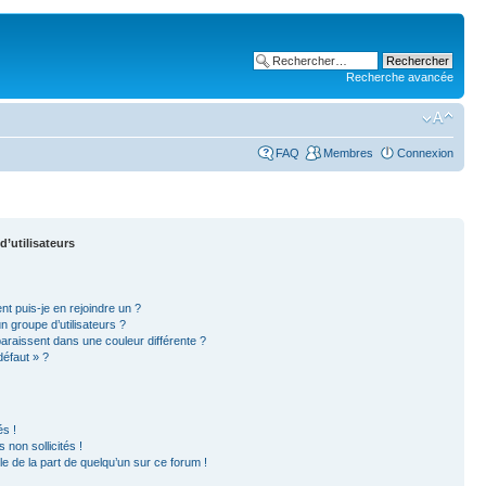
Recherche avancée
FAQ
Membres
Connexion
d’utilisateurs
nt puis-je en rejoindre un ?
 groupe d’utilisateurs ?
paraissent dans une couleur différente ?
défaut » ?
s !
non sollicités !
ble de la part de quelqu’un sur ce forum !