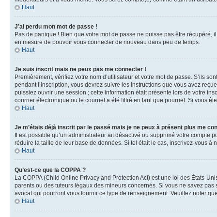
Haut
J’ai perdu mon mot de passe !
Pas de panique ! Bien que votre mot de passe ne puisse pas être récupéré, il 
en mesure de pouvoir vous connecter de nouveau dans peu de temps.
Haut
Je suis inscrit mais ne peux pas me connecter !
Premièrement, vérifiez votre nom d’utilisateur et votre mot de passe. S’ils so
pendant l’inscription, vous devrez suivre les instructions que vous avez reçu
puissiez ouvrir une session ; cette information était présente lors de votre i
courrier électronique ou le courriel a été filtré en tant que pourriel. Si vous 
Haut
Je m’étais déjà inscrit par le passé mais je ne peux à présent plus me co
Il est possible qu’un administrateur ait désactivé ou supprimé votre compte 
réduire la taille de leur base de données. Si tel était le cas, inscrivez-vous 
Haut
Qu’est-ce que la COPPA ?
La COPPA (Child Online Privacy and Protection Act) est une loi des États-Un
parents ou des tuteurs légaux des mineurs concernés. Si vous ne savez pas si
avocat qui pourront vous fournir ce type de renseignement. Veuillez noter que
Haut