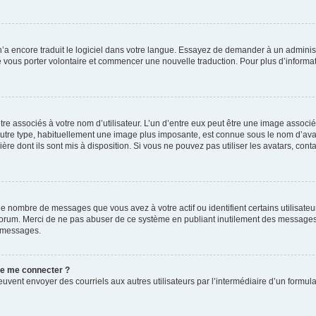
 n’a encore traduit le logiciel dans votre langue. Essayez de demander à un administr
e vous porter volontaire et commencer une nouvelle traduction. Pour plus d’informatio
re associés à votre nom d’utilisateur. L’un d’entre eux peut être une image associé
’autre type, habituellement une image plus imposante, est connue sous le nom d’ava
ère dont ils sont mis à disposition. Si vous ne pouvez pas utiliser les avatars, cont
le nombre de messages que vous avez à votre actif ou identifient certains utilisat
u forum. Merci de ne pas abuser de ce système en publiant inutilement des messages
e messages.
 de me connecter ?
its peuvent envoyer des courriels aux autres utilisateurs par l’intermédiaire d’un for