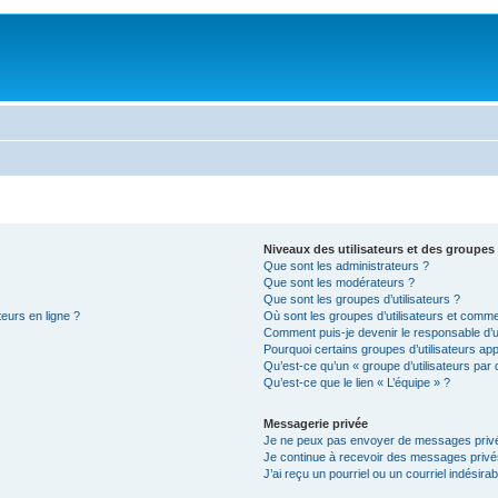
Niveaux des utilisateurs et des groupes 
Que sont les administrateurs ?
Que sont les modérateurs ?
Que sont les groupes d’utilisateurs ?
teurs en ligne ?
Où sont les groupes d’utilisateurs et comme
Comment puis-je devenir le responsable d’un
Pourquoi certains groupes d’utilisateurs ap
Qu’est-ce qu’un « groupe d’utilisateurs par 
Qu’est-ce que le lien « L’équipe » ?
Messagerie privée
Je ne peux pas envoyer de messages privé
Je continue à recevoir des messages privés 
J’ai reçu un pourriel ou un courriel indésira