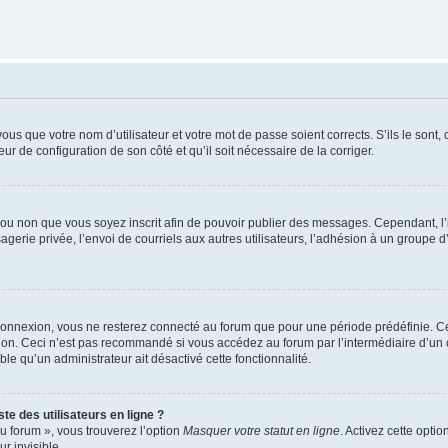
us que votre nom d’utilisateur et votre mot de passe soient corrects. S’ils le sont,
eur de configuration de son côté et qu’il soit nécessaire de la corriger.
er ou non que vous soyez inscrit afin de pouvoir publier des messages. Cependant, 
erie privée, l’envoi de courriels aux autres utilisateurs, l’adhésion à un groupe d’
connexion, vous ne resterez connecté au forum que pour une période prédéfinie. Cec
xion. Ceci n’est pas recommandé si vous accédez au forum par l’intermédiaire d’un 
able qu’un administrateur ait désactivé cette fonctionnalité.
te des utilisateurs en ligne ?
u forum », vous trouverez l’option
Masquer votre statut en ligne
. Activez cette opti
r invisible.