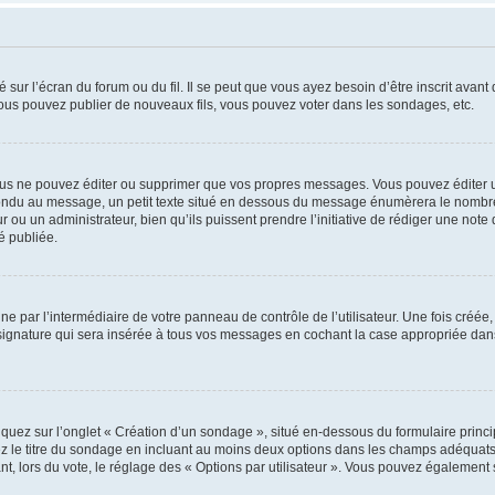
 sur l’écran du forum ou du fil. Il se peut que vous ayez besoin d’être inscrit ava
 vous pouvez publier de nouveaux fils, vous pouvez voter dans les sondages, etc.
us ne pouvez éditer ou supprimer que vos propres messages. Vous pouvez éditer u
pondu au message, un petit texte situé en dessous du message énumèrera le nombre de
r ou un administrateur, bien qu’ils puissent prendre l’initiative de rédiger une note 
é publiée.
e par l’intermédiaire de votre panneau de contrôle de l’utilisateur. Une fois créé
ignature qui sera insérée à tous vos messages en cochant la case appropriée dans vo
quez sur l’onglet « Création d’un sondage », situé en-dessous du formulaire principa
z le titre du sondage en incluant au moins deux options dans les champs adéquats
nt, lors du vote, le réglage des « Options par utilisateur ». Vous pouvez également s