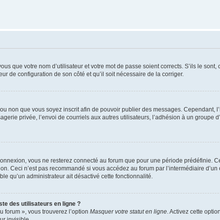
us que votre nom d’utilisateur et votre mot de passe soient corrects. S’ils le sont,
eur de configuration de son côté et qu’il soit nécessaire de la corriger.
er ou non que vous soyez inscrit afin de pouvoir publier des messages. Cependant, 
erie privée, l’envoi de courriels aux autres utilisateurs, l’adhésion à un groupe d’
connexion, vous ne resterez connecté au forum que pour une période prédéfinie. Cec
xion. Ceci n’est pas recommandé si vous accédez au forum par l’intermédiaire d’un 
able qu’un administrateur ait désactivé cette fonctionnalité.
te des utilisateurs en ligne ?
u forum », vous trouverez l’option
Masquer votre statut en ligne
. Activez cette opti
r invisible.