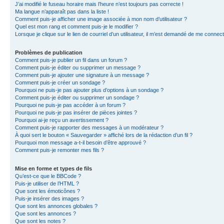
J’ai modifié le fuseau horaire mais l’heure n’est toujours pas correcte !
Ma langue n’apparaît pas dans la liste !
Comment puis-je afficher une image associée à mon nom d’utilisateur ?
Quel est mon rang et comment puis-je le modifier ?
Lorsque je clique sur le lien de courriel d’un utilisateur, il m’est demandé de me connec
Problèmes de publication
Comment puis-je publier un fil dans un forum ?
Comment puis-je éditer ou supprimer un message ?
Comment puis-je ajouter une signature à un message ?
Comment puis-je créer un sondage ?
Pourquoi ne puis-je pas ajouter plus d’options à un sondage ?
Comment puis-je éditer ou supprimer un sondage ?
Pourquoi ne puis-je pas accéder à un forum ?
Pourquoi ne puis-je pas insérer de pièces jointes ?
Pourquoi ai-je reçu un avertissement ?
Comment puis-je rapporter des messages à un modérateur ?
À quoi sert le bouton « Sauvegarder » affiché lors de la rédaction d’un fil ?
Pourquoi mon message a-t-il besoin d’être approuvé ?
Comment puis-je remonter mes fils ?
Mise en forme et types de fils
Qu’est-ce que le BBCode ?
Puis-je utiliser de l’HTML ?
Que sont les émoticônes ?
Puis-je insérer des images ?
Que sont les annonces globales ?
Que sont les annonces ?
Que sont les notes ?