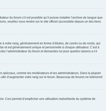
ateur du forum s’il est possible qu’il puisse installer l’archive de langue que
ns, veuillez vous rendre sur le site officiel (accessible depuis un des liens
e à votre rang, généralement en forme d’étoiles, de carrés ou de ronds, qui
tar et est généralement unique et personnelle à chaque utilisateur. C’est à
actez l’administrateur du forum et demandez-lui pour quelles raisons a t-il
eurs spéciaux, comme les modérateurs et les administrateurs. Dans la plupart
 afin d’augmenter votre rang sur le forum. Beaucoup de forums ne toléreront
mulaire. Ceci permet d’empêcher une utilisation malveillante du système de