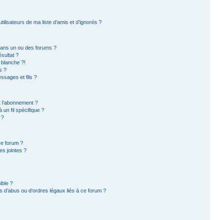
ilisateurs de ma liste d’amis et d’ignorés ?
dans un ou des forums ?
sultat ?
 blanche ?!
s ?
sages et fils ?
et l’abonnement ?
un fil spécifique ?
 ?
ce forum ?
s jointes ?
ible ?
 d’abus ou d’ordres légaux liés à ce forum ?