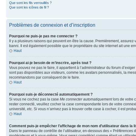
Que sont les fils verrouillés ?
Que sont les icônes de fil ?
Problèmes de connexion et d’inscription
Pourquoi ne puis-je pas me connecter ?
Il y a plusieurs raisons qui peuvent en être la cause. Premièrement, assurez-vo
banni. Il est également possible que le propriétaire du site internet ait une err
Haut
Pourquoi ai-je besoin de m’inscrire, après tout ?
Vous pouvez ne pas le faire, il appartient à l’administrateur du forum d’exig
sont pas disponibles aux visiteurs, comme les avatars personnalisés, la messag
recommandons par conséquent de le faire.
Haut
Pourquoi suis-je déconnecté automatiquement ?
Si vous ne cochez pas la case
Me connecter automatiquement
lors de votre 
rester connecté, veuillez cocher la case correspondante lors de votre conne
université, etc. Si vous n’arrivez pas à trouver cette case à cocher, il est prob
Haut
Comment puis-je empêcher l’affichage de mon nom d’utilisateur dans la lis
Dans le panneau de contrôle de l’utilisateur, en-dessous des « Préférences d
modérateurs et à vous-même. Vous serez compté(e) comme étant un utilisateu