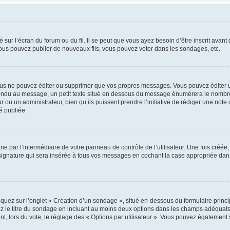
 sur l’écran du forum ou du fil. Il se peut que vous ayez besoin d’être inscrit ava
 vous pouvez publier de nouveaux fils, vous pouvez voter dans les sondages, etc.
us ne pouvez éditer ou supprimer que vos propres messages. Vous pouvez éditer u
pondu au message, un petit texte situé en dessous du message énumèrera le nombre de
r ou un administrateur, bien qu’ils puissent prendre l’initiative de rédiger une note 
é publiée.
e par l’intermédiaire de votre panneau de contrôle de l’utilisateur. Une fois créé
ignature qui sera insérée à tous vos messages en cochant la case appropriée dans vo
quez sur l’onglet « Création d’un sondage », situé en-dessous du formulaire principa
z le titre du sondage en incluant au moins deux options dans les champs adéquats
nt, lors du vote, le réglage des « Options par utilisateur ». Vous pouvez également s