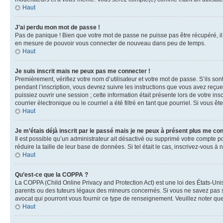
Haut
J’ai perdu mon mot de passe !
Pas de panique ! Bien que votre mot de passe ne puisse pas être récupéré, il 
en mesure de pouvoir vous connecter de nouveau dans peu de temps.
Haut
Je suis inscrit mais ne peux pas me connecter !
Premièrement, vérifiez votre nom d’utilisateur et votre mot de passe. S’ils so
pendant l’inscription, vous devrez suivre les instructions que vous avez reçu
puissiez ouvrir une session ; cette information était présente lors de votre i
courrier électronique ou le courriel a été filtré en tant que pourriel. Si vous 
Haut
Je m’étais déjà inscrit par le passé mais je ne peux à présent plus me co
Il est possible qu’un administrateur ait désactivé ou supprimé votre compte 
réduire la taille de leur base de données. Si tel était le cas, inscrivez-vous 
Haut
Qu’est-ce que la COPPA ?
La COPPA (Child Online Privacy and Protection Act) est une loi des États-Un
parents ou des tuteurs légaux des mineurs concernés. Si vous ne savez pas si
avocat qui pourront vous fournir ce type de renseignement. Veuillez noter que
Haut