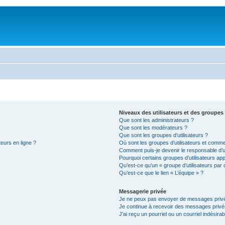
Niveaux des utilisateurs et des groupes 
Que sont les administrateurs ?
Que sont les modérateurs ?
Que sont les groupes d’utilisateurs ?
teurs en ligne ?
Où sont les groupes d’utilisateurs et comme
Comment puis-je devenir le responsable d’un
Pourquoi certains groupes d’utilisateurs ap
Qu’est-ce qu’un « groupe d’utilisateurs par 
Qu’est-ce que le lien « L’équipe » ?
Messagerie privée
Je ne peux pas envoyer de messages privé
Je continue à recevoir des messages privés 
J’ai reçu un pourriel ou un courriel indésira