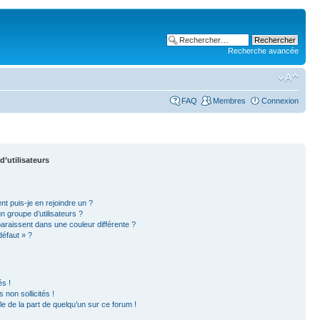
Recherche avancée
FAQ
Membres
Connexion
d’utilisateurs
nt puis-je en rejoindre un ?
 groupe d’utilisateurs ?
paraissent dans une couleur différente ?
défaut » ?
s !
non sollicités !
ble de la part de quelqu’un sur ce forum !