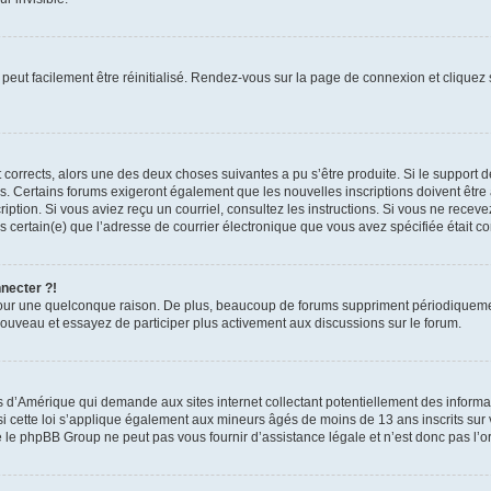
peut facilement être réinitialisé. Rendez-vous sur la page de connexion et cliquez
nt corrects, alors une des deux choses suivantes a pu s’être produite. Si le suppor
es. Certains forums exigeront également que les nouvelles inscriptions doivent être
nscription. Si vous aviez reçu un courriel, consultez les instructions. Si vous ne r
êtes certain(e) que l’adresse de courrier électronique que vous avez spécifiée était 
nnecter ?!
pour une quelconque raison. De plus, beaucoup de forums suppriment périodiquement 
à nouveau et essayez de participer plus activement aux discussions sur le forum.
is d’Amérique qui demande aux sites internet collectant potentiellement des infor
 cette loi s’applique également aux mineurs âgés de moins de 13 ans inscrits sur v
 le phpBB Group ne peut pas vous fournir d’assistance légale et n’est donc pas l’or