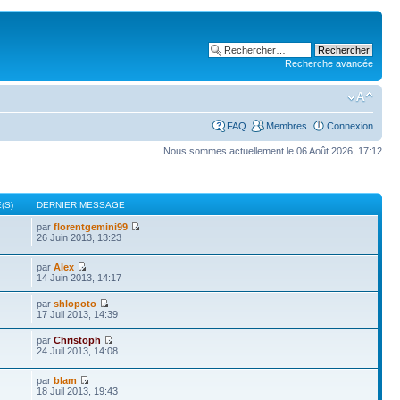
Recherche avancée
FAQ
Membres
Connexion
Nous sommes actuellement le 06 Août 2026, 17:12
(S)
DERNIER MESSAGE
par
florentgemini99
26 Juin 2013, 13:23
par
Alex
14 Juin 2013, 14:17
par
shlopoto
17 Juil 2013, 14:39
par
Christoph
24 Juil 2013, 14:08
par
blam
18 Juil 2013, 19:43