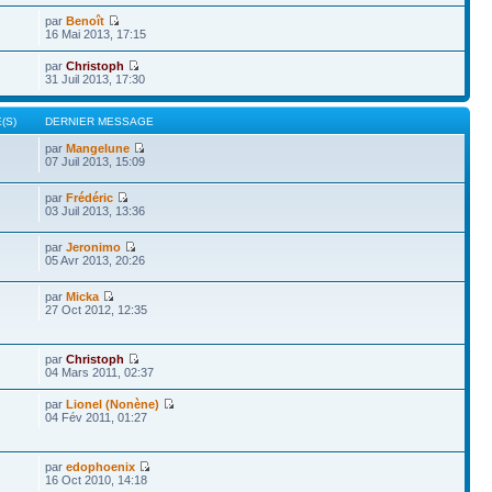
par
Benoît
16 Mai 2013, 17:15
par
Christoph
31 Juil 2013, 17:30
(S)
DERNIER MESSAGE
par
Mangelune
07 Juil 2013, 15:09
par
Frédéric
03 Juil 2013, 13:36
par
Jeronimo
05 Avr 2013, 20:26
par
Micka
27 Oct 2012, 12:35
par
Christoph
04 Mars 2011, 02:37
par
Lionel (Nonène)
04 Fév 2011, 01:27
par
edophoenix
16 Oct 2010, 14:18