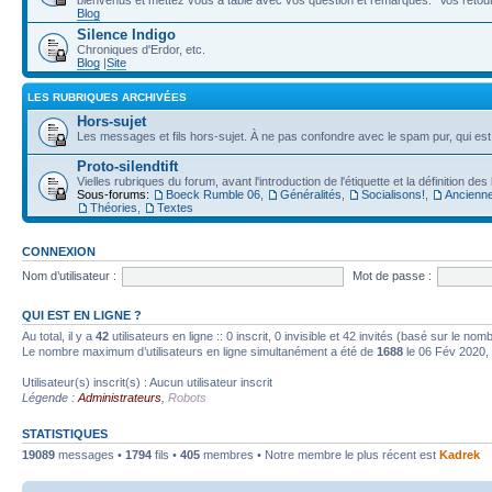
bienvenus et mettez vous à table avec vos question et remarques. "Vos retours
Blog
Silence Indigo
Chroniques d'Erdor, etc.
Blog
|
Site
LES RUBRIQUES ARCHIVÉES
Hors-sujet
Les messages et fils hors-sujet. À ne pas confondre avec le spam pur, qui es
Proto-silendtift
Vielles rubriques du forum, avant l'introduction de l'étiquette et la définition de
Sous-forums:
Boeck Rumble 06
,
Généralités
,
Socialisons!
,
Ancienne
Théories
,
Textes
CONNEXION
Nom d’utilisateur :
Mot de passe :
QUI EST EN LIGNE ?
Au total, il y a
42
utilisateurs en ligne :: 0 inscrit, 0 invisible et 42 invités (basé sur le no
Le nombre maximum d’utilisateurs en ligne simultanément a été de
1688
le 06 Fév 2020,
Utilisateur(s) inscrit(s) : Aucun utilisateur inscrit
Légende :
Administrateurs
,
Robots
STATISTIQUES
19089
messages •
1794
fils •
405
membres • Notre membre le plus récent est
Kadrek