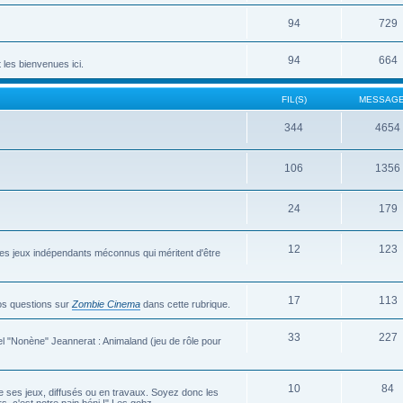
94
729
94
664
 les bienvenues ici.
FIL(S)
MESSAGE
344
4654
106
1356
24
179
12
123
des jeux indépendants méconnus qui méritent d'être
17
113
os questions sur
Zombie Cinema
dans cette rubrique.
33
227
nel "Nonène" Jeannerat : Animaland (jeu de rôle pour
10
84
 ses jeux, diffusés ou en travaux. Soyez donc les