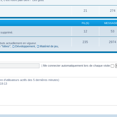
, c'est notre pain béni !" Les gobz
21
274
FIL(S)
MESSAGE
12
53
t supprimé.
235
2974
s buts actuellement en vigueur.
 "Idées"
,
Développement
,
Matériel de jeu
,
|
Me connecter automatiquement lors de chaque visite
mbre d’utilisateurs actifs des 5 dernières minutes)
 19:13