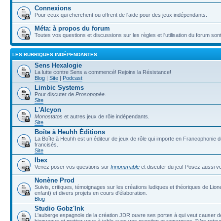
Connexions
Pour ceux qui cherchent ou offrent de l'aide pour des jeux indépendants.
Méta: à propos du forum
Toutes vos questions et discussions sur les règles et l'utilisation du forum sont
LES RUBRIQUES INDÉPENDANTES
Sens Hexalogie
La lutte contre Sens a commencé! Rejoins la Résistance!
Blog
|
Site
|
Podcast
Limbic Systems
Pour discuter de
Prosopopée
.
Site
L'Alcyon
Monostatos
et autres jeux de rôle indépendants.
Site
Boîte à Heuhh Éditions
La Boîte à Heuhh est un éditeur de jeux de rôle qui importe en Francophonie 
francisés.
Site
Ibex
Venez poser vos questions sur
Innommable
et discuter du jeu! Posez aussi v
Nonène Prod
Suivis, critiques, témoignages sur les créations ludiques et théoriques de Lio
enfant) et divers projets en cours d'élaboration.
Blog
Studio Gobz'Ink
L'auberge espagnole de la création JDR ouvre ses portes à qui veut causer de