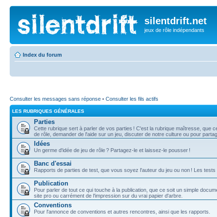
silentdrift.net
jeux de rôle indépendants
Index du forum
Consulter les messages sans réponse
•
Consulter les fils actifs
LES RUBRIQUES GÉNÉRALES
Parties
Cette rubrique sert à parler de vos parties ! C'est la rubrique maîtresse, que
de rôle, demander de l'aide sur un jeu, discuter de notre culture ou pour part
Idées
Un germe d'idée de jeu de rôle ? Partagez-le et laissez-le pousser !
Banc d'essai
Rapports de parties de test, que vous soyez l'auteur du jeu ou non ! Les tests
Publication
Pour parler de tout ce qui touche à la publication, que ce soit un simple docu
site pro ou carrément de l'impression sur du vrai papier d'arbre.
Conventions
Pour l'annonce de conventions et autres rencontres, ainsi que les rapports.