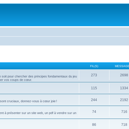
FIL(S)
MESSAGE
273
2698
 ce soit pour chercher des principes fondamentaux du jeu
ager vos coups de cœur.
115
1334
244
2192
 sont cruciaux, donnez-vous à cœur joie !
74
716
ment à présenter sur un site web, un pdf à vendre sur un
86
718