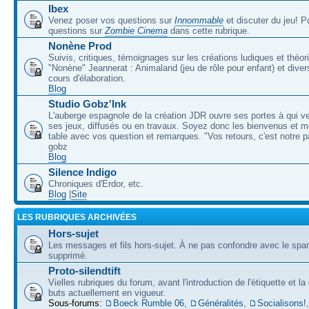
Ibex
Venez poser vos questions sur
Innommable
et discuter du jeu! 
questions sur
Zombie Cinema
dans cette rubrique.
Nonène Prod
Suivis, critiques, témoignages sur les créations ludiques et théor
"Nonène" Jeannerat : Animaland (jeu de rôle pour enfant) et diver
cours d'élaboration.
Blog
Studio Gobz'Ink
L'auberge espagnole de la création JDR ouvre ses portes à qui v
ses jeux, diffusés ou en travaux. Soyez donc les bienvenus et m
table avec vos question et remarques. "Vos retours, c'est notre p
gobz
Blog
Silence Indigo
Chroniques d'Erdor, etc.
Blog
|
Site
LES RUBRIQUES ARCHIVÉES
Hors-sujet
Les messages et fils hors-sujet. À ne pas confondre avec le spam
supprimé.
Proto-silendtift
Vielles rubriques du forum, avant l'introduction de l'étiquette et la
buts actuellement en vigueur.
Sous-forums:
Boeck Rumble 06
,
Généralités
,
Socialisons!
,