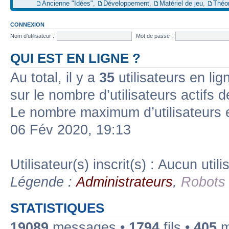
Ancienne "Idées"
,
Développement
,
Matériel de jeu
,
Théo
CONNEXION
Nom d’utilisateur :
Mot de passe :
QUI EST EN LIGNE ?
Au total, il y a
35
utilisateurs en lign
sur le nombre d’utilisateurs actifs 
Le nombre maximum d’utilisateurs 
06 Fév 2020, 19:13
Utilisateur(s) inscrit(s) : Aucun utili
Légende :
Administrateurs
,
Robots
STATISTIQUES
19089
messages •
1794
fils •
405
m