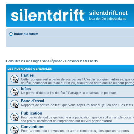
silentdrift.net
jeux de rôle indépendants
Index du forum
Consulter les messages sans réponse
•
Consulter les fils actifs
LES RUBRIQUES GÉNÉRALES
Parties
Cette rubrique sert à parler de vos parties ! C'est la rubrique maîtresse, que
de rôle, demander de l'aide sur un jeu, discuter de notre culture ou pour part
Idées
Un germe d'idée de jeu de rôle ? Partagez-le et laissez-le pousser !
Banc d'essai
Rapports de parties de test, que vous soyez l'auteur du jeu ou non ! Les tests
Publication
Pour parler de tout ce qui touche à la publication, que ce soit un simple docu
site pro ou carrément de l'impression sur du vrai papier d'arbre.
Conventions
Pour l'annonce de conventions et autres rencontres, ainsi que les rapports.