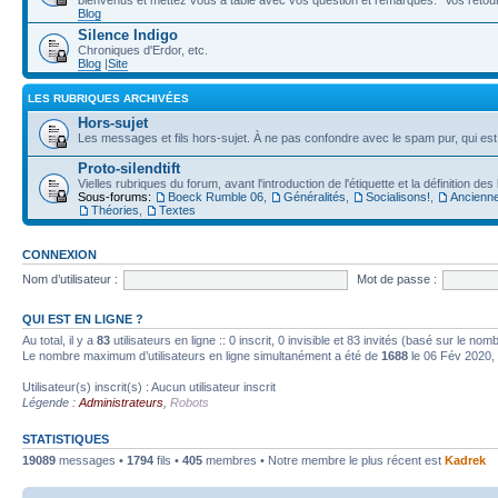
bienvenus et mettez vous à table avec vos question et remarques. "Vos retours
Blog
Silence Indigo
Chroniques d'Erdor, etc.
Blog
|
Site
LES RUBRIQUES ARCHIVÉES
Hors-sujet
Les messages et fils hors-sujet. À ne pas confondre avec le spam pur, qui es
Proto-silendtift
Vielles rubriques du forum, avant l'introduction de l'étiquette et la définition de
Sous-forums:
Boeck Rumble 06
,
Généralités
,
Socialisons!
,
Ancienne
Théories
,
Textes
CONNEXION
Nom d’utilisateur :
Mot de passe :
QUI EST EN LIGNE ?
Au total, il y a
83
utilisateurs en ligne :: 0 inscrit, 0 invisible et 83 invités (basé sur le no
Le nombre maximum d’utilisateurs en ligne simultanément a été de
1688
le 06 Fév 2020,
Utilisateur(s) inscrit(s) : Aucun utilisateur inscrit
Légende :
Administrateurs
,
Robots
STATISTIQUES
19089
messages •
1794
fils •
405
membres • Notre membre le plus récent est
Kadrek