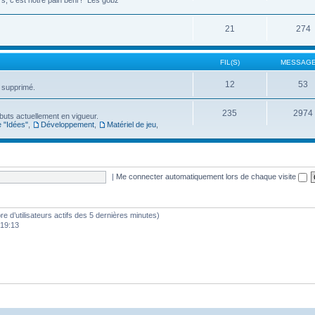
, c'est notre pain béni !" Les gobz
21
274
FIL(S)
MESSAGE
12
53
t supprimé.
235
2974
s buts actuellement en vigueur.
 "Idées"
,
Développement
,
Matériel de jeu
,
|
Me connecter automatiquement lors de chaque visite
mbre d’utilisateurs actifs des 5 dernières minutes)
 19:13