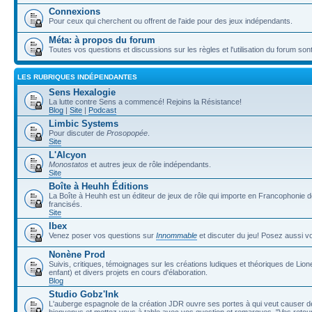
Connexions
Pour ceux qui cherchent ou offrent de l'aide pour des jeux indépendants.
Méta: à propos du forum
Toutes vos questions et discussions sur les règles et l'utilisation du forum sont
LES RUBRIQUES INDÉPENDANTES
Sens Hexalogie
La lutte contre Sens a commencé! Rejoins la Résistance!
Blog
|
Site
|
Podcast
Limbic Systems
Pour discuter de
Prosopopée
.
Site
L'Alcyon
Monostatos
et autres jeux de rôle indépendants.
Site
Boîte à Heuhh Éditions
La Boîte à Heuhh est un éditeur de jeux de rôle qui importe en Francophonie 
francisés.
Site
Ibex
Venez poser vos questions sur
Innommable
et discuter du jeu! Posez aussi v
Nonène Prod
Suivis, critiques, témoignages sur les créations ludiques et théoriques de Lio
enfant) et divers projets en cours d'élaboration.
Blog
Studio Gobz'Ink
L'auberge espagnole de la création JDR ouvre ses portes à qui veut causer de