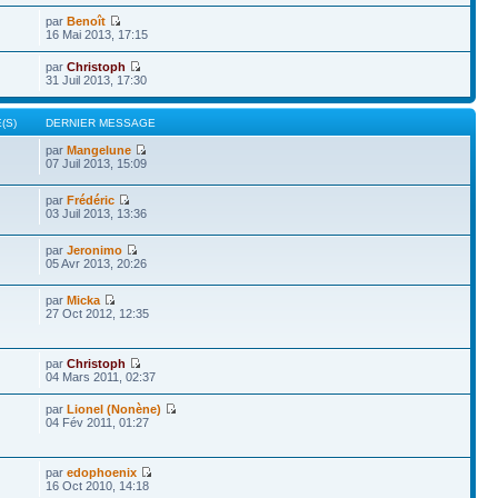
par
Benoît
16 Mai 2013, 17:15
par
Christoph
31 Juil 2013, 17:30
(S)
DERNIER MESSAGE
par
Mangelune
07 Juil 2013, 15:09
par
Frédéric
03 Juil 2013, 13:36
par
Jeronimo
05 Avr 2013, 20:26
par
Micka
27 Oct 2012, 12:35
par
Christoph
04 Mars 2011, 02:37
par
Lionel (Nonène)
04 Fév 2011, 01:27
par
edophoenix
16 Oct 2010, 14:18