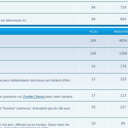
94
729
94
664
 les bienvenues ici.
FIL(S)
MESSAGE
344
4654
106
1356
24
179
12
123
des jeux indépendants méconnus qui méritent d'être
17
113
os questions sur
Zombie Cinema
dans cette rubrique.
33
227
nel "Nonène" Jeannerat : Animaland (jeu de rôle pour
10
84
 ses jeux, diffusés ou en travaux. Soyez donc les