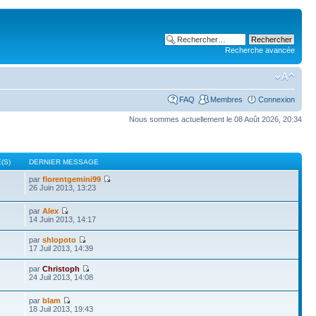
Recherche avancée
FAQ
Membres
Connexion
Nous sommes actuellement le 08 Août 2026, 20:34
(S)
DERNIER MESSAGE
par
florentgemini99
26 Juin 2013, 13:23
par
Alex
14 Juin 2013, 14:17
par
shlopoto
17 Juil 2013, 14:39
par
Christoph
24 Juil 2013, 14:08
par
blam
18 Juil 2013, 19:43