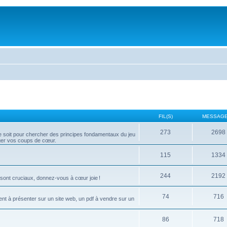
FIL(S)
MESSAGE
273
2698
 ce soit pour chercher des principes fondamentaux du jeu
ager vos coups de cœur.
115
1334
244
2192
 sont cruciaux, donnez-vous à cœur joie !
74
716
ment à présenter sur un site web, un pdf à vendre sur un
86
718