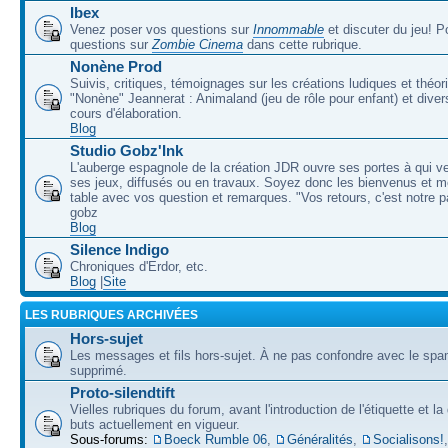
Ibex
Venez poser vos questions sur
Innommable
et discuter du jeu! 
questions sur
Zombie Cinema
dans cette rubrique.
Nonène Prod
Suivis, critiques, témoignages sur les créations ludiques et théor
"Nonène" Jeannerat : Animaland (jeu de rôle pour enfant) et diver
cours d'élaboration.
Blog
Studio Gobz'Ink
L'auberge espagnole de la création JDR ouvre ses portes à qui v
ses jeux, diffusés ou en travaux. Soyez donc les bienvenus et m
table avec vos question et remarques. "Vos retours, c'est notre p
gobz
Blog
Silence Indigo
Chroniques d'Erdor, etc.
Blog
|
Site
LES RUBRIQUES ARCHIVÉES
Hors-sujet
Les messages et fils hors-sujet. À ne pas confondre avec le spam
supprimé.
Proto-silendtift
Vielles rubriques du forum, avant l'introduction de l'étiquette et la
buts actuellement en vigueur.
Sous-forums:
Boeck Rumble 06
,
Généralités
,
Socialisons!
,