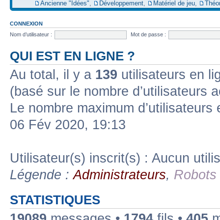
Ancienne "Idées"
,
Développement
,
Matériel de jeu
,
Théo
CONNEXION
Nom d’utilisateur :
Mot de passe :
QUI EST EN LIGNE ?
Au total, il y a
139
utilisateurs en lig
(basé sur le nombre d’utilisateurs a
Le nombre maximum d’utilisateurs 
06 Fév 2020, 19:13
Utilisateur(s) inscrit(s) : Aucun utili
Légende :
Administrateurs
,
Robots
STATISTIQUES
19089
messages •
1794
fils •
405
m