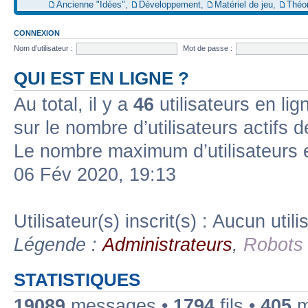
Ancienne "Idées"
,
Développement
,
Matériel de jeu
,
Théo
CONNEXION
Nom d’utilisateur :
Mot de passe :
QUI EST EN LIGNE ?
Au total, il y a
46
utilisateurs en lign
sur le nombre d’utilisateurs actifs 
Le nombre maximum d’utilisateurs 
06 Fév 2020, 19:13
Utilisateur(s) inscrit(s) : Aucun utili
Légende :
Administrateurs
,
Robots
STATISTIQUES
19089
messages •
1794
fils •
405
m