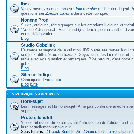
Ibex
Venez poser vos questions sur
Innommable
et discuter du jeu! 
questions sur
Zombie Cinema
dans cette rubrique.
Nonène Prod
Suivis, critiques, témoignages sur les créations ludiques et théor
"Nonène" Jeannerat : Animaland (jeu de rôle pour enfant) et diver
cours d'élaboration.
Blog
Studio Gobz'Ink
L'auberge espagnole de la création JDR ouvre ses portes à qui v
ses jeux, diffusés ou en travaux. Soyez donc les bienvenus et m
table avec vos question et remarques. "Vos retours, c'est notre p
gobz
Blog
Silence Indigo
Chroniques d'Erdor, etc.
Blog
|
Site
LES RUBRIQUES ARCHIVÉES
Hors-sujet
Les messages et fils hors-sujet. À ne pas confondre avec le spam
supprimé.
Proto-silendtift
Vielles rubriques du forum, avant l'introduction de l'étiquette et la
buts actuellement en vigueur.
Sous-forums:
Boeck Rumble 06
,
Généralités
,
Socialisons!
,