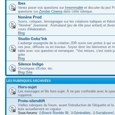
Ibex
Venez poser vos questions sur
Innommable
et discuter du jeu! 
questions sur
Zombie Cinema
dans cette rubrique.
Nonène Prod
Suivis, critiques, témoignages sur les créations ludiques et théor
"Nonène" Jeannerat : Animaland (jeu de rôle pour enfant) et diver
cours d'élaboration.
Blog
Studio Gobz'Ink
L'auberge espagnole de la création JDR ouvre ses portes à qui v
ses jeux, diffusés ou en travaux. Soyez donc les bienvenus et m
table avec vos question et remarques. "Vos retours, c'est notre p
gobz
Blog
Silence Indigo
Chroniques d'Erdor, etc.
Blog
|
Site
LES RUBRIQUES ARCHIVÉES
Hors-sujet
Les messages et fils hors-sujet. À ne pas confondre avec le spam
supprimé.
Proto-silendtift
Vielles rubriques du forum, avant l'introduction de l'étiquette et la
buts actuellement en vigueur.
Sous-forums:
Boeck Rumble 06
,
Généralités
,
Socialisons!
,