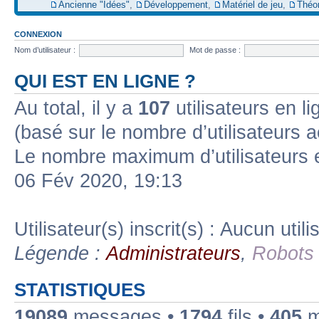
Ancienne "Idées"
,
Développement
,
Matériel de jeu
,
Théo
CONNEXION
Nom d’utilisateur :
Mot de passe :
QUI EST EN LIGNE ?
Au total, il y a
107
utilisateurs en lig
(basé sur le nombre d’utilisateurs a
Le nombre maximum d’utilisateurs 
06 Fév 2020, 19:13
Utilisateur(s) inscrit(s) : Aucun utili
Légende :
Administrateurs
,
Robots
STATISTIQUES
19089
messages •
1794
fils •
405
m