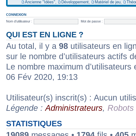
Ancienne "Idées"
,
Développement
,
Matériel de jeu
,
Théo
CONNEXION
Nom d’utilisateur :
Mot de passe :
QUI EST EN LIGNE ?
Au total, il y a
98
utilisateurs en lign
sur le nombre d’utilisateurs actifs 
Le nombre maximum d’utilisateurs 
06 Fév 2020, 19:13
Utilisateur(s) inscrit(s) : Aucun utili
Légende :
Administrateurs
,
Robots
STATISTIQUES
19089
messages •
1794
fils •
405
m