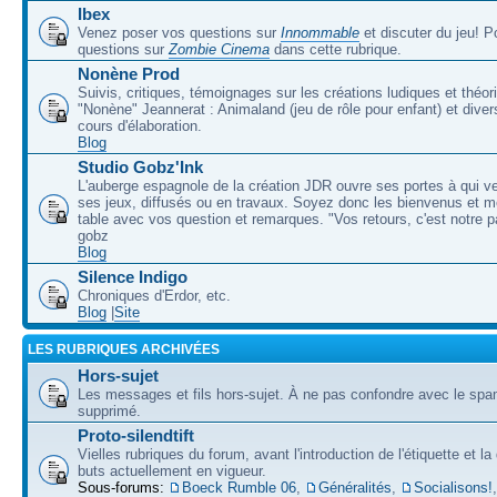
Ibex
Venez poser vos questions sur
Innommable
et discuter du jeu! 
questions sur
Zombie Cinema
dans cette rubrique.
Nonène Prod
Suivis, critiques, témoignages sur les créations ludiques et théor
"Nonène" Jeannerat : Animaland (jeu de rôle pour enfant) et diver
cours d'élaboration.
Blog
Studio Gobz'Ink
L'auberge espagnole de la création JDR ouvre ses portes à qui v
ses jeux, diffusés ou en travaux. Soyez donc les bienvenus et m
table avec vos question et remarques. "Vos retours, c'est notre p
gobz
Blog
Silence Indigo
Chroniques d'Erdor, etc.
Blog
|
Site
LES RUBRIQUES ARCHIVÉES
Hors-sujet
Les messages et fils hors-sujet. À ne pas confondre avec le spam
supprimé.
Proto-silendtift
Vielles rubriques du forum, avant l'introduction de l'étiquette et la
buts actuellement en vigueur.
Sous-forums:
Boeck Rumble 06
,
Généralités
,
Socialisons!
,