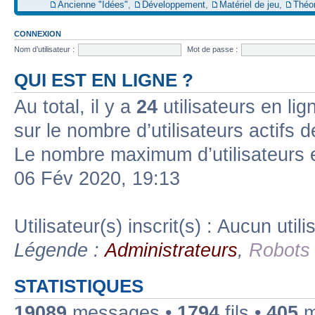
Ancienne "Idées"
,
Développement
,
Matériel de jeu
,
Théo
CONNEXION
Nom d’utilisateur :
Mot de passe :
QUI EST EN LIGNE ?
Au total, il y a
24
utilisateurs en lign
sur le nombre d’utilisateurs actifs 
Le nombre maximum d’utilisateurs 
06 Fév 2020, 19:13
Utilisateur(s) inscrit(s) : Aucun utili
Légende :
Administrateurs
,
Robots
STATISTIQUES
19089
messages •
1794
fils •
405
m