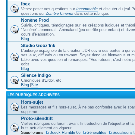
Ibex
Venez poser vos questions sur
Innommable
et discuter du jeu! 
questions sur
Zombie Cinema
dans cette rubrique.
Nonène Prod
Suivis, critiques, témoignages sur les créations ludiques et théor
"Nonène" Jeannerat : Animaland (jeu de rôle pour enfant) et diver
cours d'élaboration.
Blog
Studio Gobz'Ink
L'auberge espagnole de la création JDR ouvre ses portes à qui v
ses jeux, diffusés ou en travaux. Soyez donc les bienvenus et m
table avec vos question et remarques. "Vos retours, c'est notre p
gobz
Blog
Silence Indigo
Chroniques d'Erdor, etc.
Blog
|
Site
LES RUBRIQUES ARCHIVÉES
Hors-sujet
Les messages et fils hors-sujet. À ne pas confondre avec le spam
supprimé.
Proto-silendtift
Vielles rubriques du forum, avant l'introduction de l'étiquette et la
buts actuellement en vigueur.
Sous-forums:
Boeck Rumble 06
,
Généralités
,
Socialisons!
,