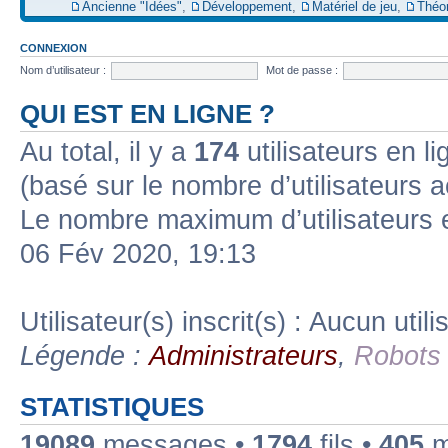
Ancienne "Idées"
,
Développement
,
Matériel de jeu
,
Théo
CONNEXION
Nom d’utilisateur :
Mot de passe :
QUI EST EN LIGNE ?
Au total, il y a
174
utilisateurs en lig
(basé sur le nombre d’utilisateurs a
Le nombre maximum d’utilisateurs 
06 Fév 2020, 19:13
Utilisateur(s) inscrit(s) : Aucun utili
Légende :
Administrateurs
,
Robots
STATISTIQUES
19089
messages •
1794
fils •
405
m