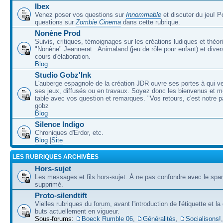
Ibex
Venez poser vos questions sur
Innommable
et discuter du jeu! 
questions sur
Zombie Cinema
dans cette rubrique.
Nonène Prod
Suivis, critiques, témoignages sur les créations ludiques et théor
"Nonène" Jeannerat : Animaland (jeu de rôle pour enfant) et diver
cours d'élaboration.
Blog
Studio Gobz'Ink
L'auberge espagnole de la création JDR ouvre ses portes à qui v
ses jeux, diffusés ou en travaux. Soyez donc les bienvenus et m
table avec vos question et remarques. "Vos retours, c'est notre p
gobz
Blog
Silence Indigo
Chroniques d'Erdor, etc.
Blog
|
Site
LES RUBRIQUES ARCHIVÉES
Hors-sujet
Les messages et fils hors-sujet. À ne pas confondre avec le spam
supprimé.
Proto-silendtift
Vielles rubriques du forum, avant l'introduction de l'étiquette et la
buts actuellement en vigueur.
Sous-forums:
Boeck Rumble 06
,
Généralités
,
Socialisons!
,