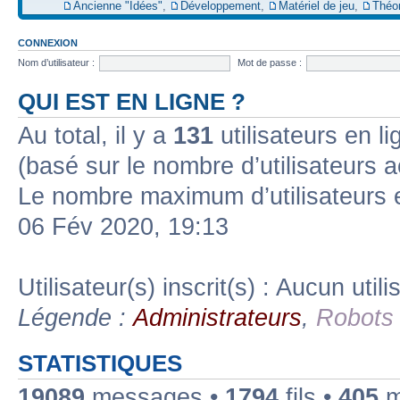
Ancienne "Idées"
,
Développement
,
Matériel de jeu
,
Théo
CONNEXION
Nom d’utilisateur :
Mot de passe :
QUI EST EN LIGNE ?
Au total, il y a
131
utilisateurs en lig
(basé sur le nombre d’utilisateurs a
Le nombre maximum d’utilisateurs 
06 Fév 2020, 19:13
Utilisateur(s) inscrit(s) : Aucun utili
Légende :
Administrateurs
,
Robots
STATISTIQUES
19089
messages •
1794
fils •
405
m