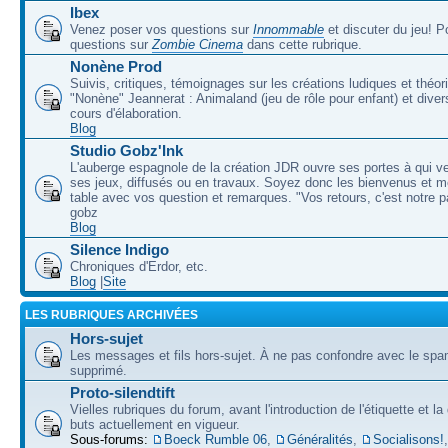
Ibex
Venez poser vos questions sur
Innommable
et discuter du jeu! 
questions sur
Zombie Cinema
dans cette rubrique.
Nonène Prod
Suivis, critiques, témoignages sur les créations ludiques et théor
"Nonène" Jeannerat : Animaland (jeu de rôle pour enfant) et diver
cours d'élaboration.
Blog
Studio Gobz'Ink
L'auberge espagnole de la création JDR ouvre ses portes à qui v
ses jeux, diffusés ou en travaux. Soyez donc les bienvenus et m
table avec vos question et remarques. "Vos retours, c'est notre p
gobz
Blog
Silence Indigo
Chroniques d'Erdor, etc.
Blog
|
Site
LES RUBRIQUES ARCHIVÉES
Hors-sujet
Les messages et fils hors-sujet. À ne pas confondre avec le spam
supprimé.
Proto-silendtift
Vielles rubriques du forum, avant l'introduction de l'étiquette et la
buts actuellement en vigueur.
Sous-forums:
Boeck Rumble 06
,
Généralités
,
Socialisons!
,