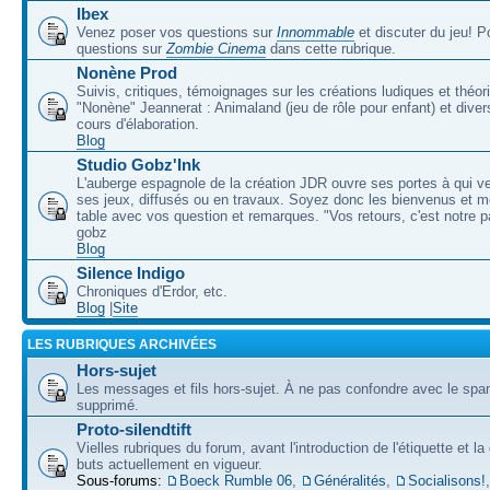
Ibex
Venez poser vos questions sur
Innommable
et discuter du jeu! 
questions sur
Zombie Cinema
dans cette rubrique.
Nonène Prod
Suivis, critiques, témoignages sur les créations ludiques et théor
"Nonène" Jeannerat : Animaland (jeu de rôle pour enfant) et diver
cours d'élaboration.
Blog
Studio Gobz'Ink
L'auberge espagnole de la création JDR ouvre ses portes à qui v
ses jeux, diffusés ou en travaux. Soyez donc les bienvenus et m
table avec vos question et remarques. "Vos retours, c'est notre p
gobz
Blog
Silence Indigo
Chroniques d'Erdor, etc.
Blog
|
Site
LES RUBRIQUES ARCHIVÉES
Hors-sujet
Les messages et fils hors-sujet. À ne pas confondre avec le spam
supprimé.
Proto-silendtift
Vielles rubriques du forum, avant l'introduction de l'étiquette et la
buts actuellement en vigueur.
Sous-forums:
Boeck Rumble 06
,
Généralités
,
Socialisons!
,