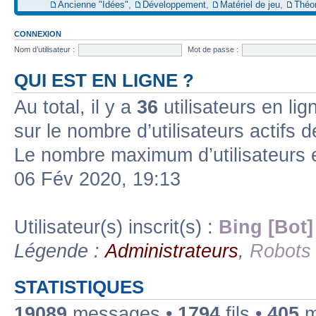
Ancienne "Idées"
,
Développement
,
Matériel de jeu
,
Théo
CONNEXION
Nom d’utilisateur :
Mot de passe :
QUI EST EN LIGNE ?
Au total, il y a
36
utilisateurs en lign
sur le nombre d’utilisateurs actifs 
Le nombre maximum d’utilisateurs 
06 Fév 2020, 19:13
Utilisateur(s) inscrit(s) :
Bing [Bot]
Légende :
Administrateurs
,
Robots
STATISTIQUES
19089
messages •
1794
fils •
405
m