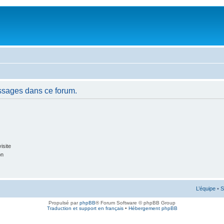
ssages dans ce forum.
isite
on
L’équipe
•
S
Propulsé par
phpBB
® Forum Software © phpBB Group
Traduction et support en français
•
Hébergement phpBB