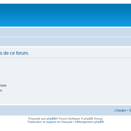
s de ce forum.
isite
on
L’équipe
•
S
Propulsé par
phpBB
® Forum Software © phpBB Group
Traduction et support en français
•
Hébergement phpBB