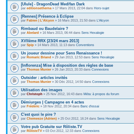
[Ulule] - DragonDead Med/fan Dark
par
editionsetherna
» 17 Mars 2013, 22:04 dans
Hors-sujet
[Rennes] Présence à Eclipse
par
Fabien | L'Alcyon
» 16 Mars 2013, 21:50 dans
L'Alcyon
Rimbaud ou Baudelaire ?
par
Abelard
» 16 Mars 2013, 06:44 dans
Sens Hexalogie
XVIIème RRX [23/24 mars 2013]
par
Spip
» 14 Mars 2013, 11:13 dans
Conventions
Un joueur dessine pour Sens Renaissance !
par
Romaric Briand
» 29 Jan 2013, 12:53 dans
Sens Hexalogie
[Inflorenza] Mise à disposition des règles de base
par
Thomas Munier
» 26 Jan 2013, 20:33 dans
Connexions
Outsider : articles invités
par
Thomas Munier
» 30 Déc 2012, 14:50 dans
Connexions
Utilisation des images
par
Christoph
» 25 Nov 2012, 16:43 dans
Méta: à propos du forum
Démiurges | Campagne en 4 actes
par
Frédéric
» 18 Nov 2012, 20:34 dans
Banc d'essai
C'est quoi le pire ?
par
Chemeeze (Adrien)
» 25 Oct 2012, 16:24 dans
Sens Hexalogie
Votre pub Gratuite sur Rôliste.TV
par
RôlisteTV
» 03 Oct 2012, 12:33 dans
Connexions