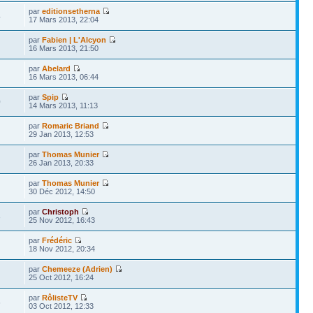
par
editionsetherna
4
17 Mars 2013, 22:04
par
Fabien | L'Alcyon
16 Mars 2013, 21:50
par
Abelard
16 Mars 2013, 06:44
par
Spip
0
14 Mars 2013, 11:13
par
Romaric Briand
29 Jan 2013, 12:53
par
Thomas Munier
26 Jan 2013, 20:33
par
Thomas Munier
30 Déc 2012, 14:50
par
Christoph
3
25 Nov 2012, 16:43
par
Frédéric
18 Nov 2012, 20:34
par
Chemeeze (Adrien)
25 Oct 2012, 16:24
par
RôlisteTV
6
03 Oct 2012, 12:33