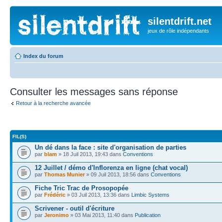
silentdrift.net
jeux de rôle indépendants
Index du forum
Consulter les messages sans réponse
Retour à la recherche avancée
FIL(S)
Un dé dans la face : site d'organisation de parties
par
blam
» 18 Juil 2013, 19:43 dans
Conventions
12 Juillet / démo d'Inflorenza en ligne (chat vocal)
par
Thomas Munier
» 09 Juil 2013, 18:56 dans
Conventions
Fiche Tric Trac de Prosopopée
par
Frédéric
» 03 Juil 2013, 13:36 dans
Limbic Systems
Scrivener - outil d'écriture
par
Jeronimo
» 03 Mai 2013, 11:40 dans
Publication