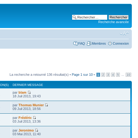
Recherche avancée
FAQ
Membres
Connexion
La recherche a retourné 136 résultat(s) •
Page
1
sur
10
•
...
1
2
3
4
5
10
ON(S)
DERNIER MESSAGE
par
blam
2
18 Juil 2013, 19:43
par
Thomas Munier
6
09 Juil 2013, 18:56
par
Frédéric
3
03 Juil 2013, 13:36
par
Jeronimo
1
03 Mai 2013, 11:40