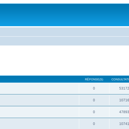
RÉPONSE(S)
CONSULTATI
0
5317
0
1071
0
4789
0
1074