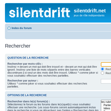
silentdrift.net
jeux de rôle indépendants
Index du forum
Rechercher
QUESTION DE LA RECHERCHE
Rechercher par mots-clés :
Insérez
+
devant un mot qui doit être trouvé et
-
devant un mot qui doit être
Rech
ignoré. Insérez une liste de mots séparés entre des barres verticales
discontinues
|
si seul un des mots doit être trouvé. Utilisez * comme joker si
Rech
vous souhaitez effectuer des recherches partielles.
Rechercher par auteur :
Utilisez * comme joker si vous souhaitez effectuer des recherches
partielles.
OPTIONS DE LA RECHERCHE
Rechercher dans le(s) forum(s) :
Sélectionnez le forum ou les forums dans le(s)quel(s) vous souhaitez
effectuer une recherche. Les sous-forums seront automatiquement inclus
dans la recherche si vous ne désactivez pas l’option « Rechercher dans les