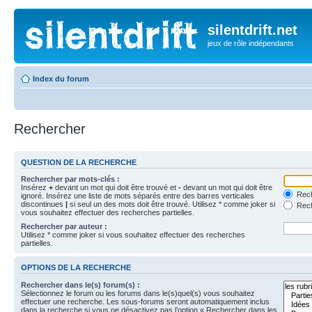
silentdrift.net
jeux de rôle indépendants
Index du forum
Rechercher
QUESTION DE LA RECHERCHE
Rechercher par mots-clés :
Insérez
+
devant un mot qui doit être trouvé et
-
devant un mot qui doit être
Rech
ignoré. Insérez une liste de mots séparés entre des barres verticales
discontinues
|
si seul un des mots doit être trouvé. Utilisez * comme joker si
Rech
vous souhaitez effectuer des recherches partielles.
Rechercher par auteur :
Utilisez * comme joker si vous souhaitez effectuer des recherches
partielles.
OPTIONS DE LA RECHERCHE
Rechercher dans le(s) forum(s) :
Sélectionnez le forum ou les forums dans le(s)quel(s) vous souhaitez
effectuer une recherche. Les sous-forums seront automatiquement inclus
dans la recherche si vous ne désactivez pas l’option « Rechercher dans les