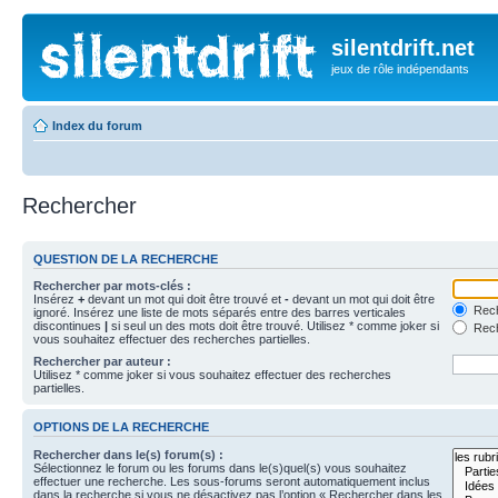
silentdrift.net
jeux de rôle indépendants
Index du forum
Rechercher
QUESTION DE LA RECHERCHE
Rechercher par mots-clés :
Insérez
+
devant un mot qui doit être trouvé et
-
devant un mot qui doit être
Rech
ignoré. Insérez une liste de mots séparés entre des barres verticales
discontinues
|
si seul un des mots doit être trouvé. Utilisez * comme joker si
Rech
vous souhaitez effectuer des recherches partielles.
Rechercher par auteur :
Utilisez * comme joker si vous souhaitez effectuer des recherches
partielles.
OPTIONS DE LA RECHERCHE
Rechercher dans le(s) forum(s) :
Sélectionnez le forum ou les forums dans le(s)quel(s) vous souhaitez
effectuer une recherche. Les sous-forums seront automatiquement inclus
dans la recherche si vous ne désactivez pas l’option « Rechercher dans les