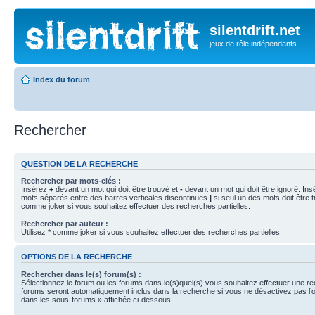
silentdrift.net
jeux de rôle indépendants
Index du forum
Rechercher
QUESTION DE LA RECHERCHE
Rechercher par mots-clés :
Insérez
+
devant un mot qui doit être trouvé et
-
devant un mot qui doit être ignoré. Ins
mots séparés entre des barres verticales discontinues
|
si seul un des mots doit être t
comme joker si vous souhaitez effectuer des recherches partielles.
Rechercher par auteur :
Utilisez * comme joker si vous souhaitez effectuer des recherches partielles.
OPTIONS DE LA RECHERCHE
Rechercher dans le(s) forum(s) :
Sélectionnez le forum ou les forums dans le(s)quel(s) vous souhaitez effectuer une r
forums seront automatiquement inclus dans la recherche si vous ne désactivez pas l’
dans les sous-forums » affichée ci-dessous.