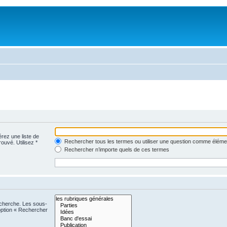
érez une liste de
Rechercher tous les termes ou utiliser une question comme éléme
rouvé. Utilisez *
Rechercher n’importe quels de ces termes
echerche. Les sous-
option « Rechercher