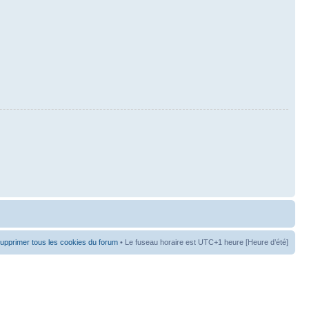
upprimer tous les cookies du forum
• Le fuseau horaire est UTC+1 heure [Heure d’été]