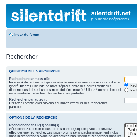
silentdrift.net
jeux de rôle indépendants
Index du forum
Rechercher
QUESTION DE LA RECHERCHE
Rechercher par mots-clés :
Insérez
+
devant un mot qui doit être trouvé et
-
devant un mot qui doit être
Rech
ignoré. Insérez une liste de mots séparés entre des barres verticales
discontinues
|
si seul un des mots doit être trouvé. Utilisez * comme joker si
Rech
vous souhaitez effectuer des recherches partielles.
Rechercher par auteur :
Utilisez * comme joker si vous souhaitez effectuer des recherches
partielles.
OPTIONS DE LA RECHERCHE
Rechercher dans le(s) forum(s) :
Sélectionnez le forum ou les forums dans le(s)quel(s) vous souhaitez
effectuer une recherche. Les sous-forums seront automatiquement inclus
dans la recherche si vous ne désactivez pas l’option « Rechercher dans les