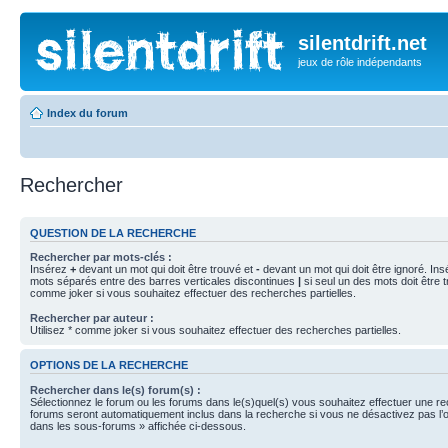
silentdrift.net
jeux de rôle indépendants
Index du forum
Rechercher
QUESTION DE LA RECHERCHE
Rechercher par mots-clés :
Insérez
+
devant un mot qui doit être trouvé et
-
devant un mot qui doit être ignoré. Ins
mots séparés entre des barres verticales discontinues
|
si seul un des mots doit être t
comme joker si vous souhaitez effectuer des recherches partielles.
Rechercher par auteur :
Utilisez * comme joker si vous souhaitez effectuer des recherches partielles.
OPTIONS DE LA RECHERCHE
Rechercher dans le(s) forum(s) :
Sélectionnez le forum ou les forums dans le(s)quel(s) vous souhaitez effectuer une r
forums seront automatiquement inclus dans la recherche si vous ne désactivez pas l’
dans les sous-forums » affichée ci-dessous.