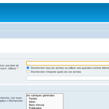
érez une liste de
Rechercher tous les termes ou utiliser une question comme éléme
rouvé. Utilisez *
Rechercher n’importe quels de ces termes
echerche. Les sous-
option « Rechercher