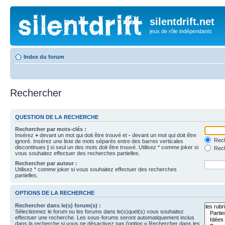
silentdrift.net
jeux de rôle indépendants
Index du forum
Rechercher
QUESTION DE LA RECHERCHE
Rechercher par mots-clés :
Insérez
+
devant un mot qui doit être trouvé et
-
devant un mot qui doit être
Rech
ignoré. Insérez une liste de mots séparés entre des barres verticales
discontinues
|
si seul un des mots doit être trouvé. Utilisez * comme joker si
Rech
vous souhaitez effectuer des recherches partielles.
Rechercher par auteur :
Utilisez * comme joker si vous souhaitez effectuer des recherches
partielles.
OPTIONS DE LA RECHERCHE
Rechercher dans le(s) forum(s) :
Sélectionnez le forum ou les forums dans le(s)quel(s) vous souhaitez
effectuer une recherche. Les sous-forums seront automatiquement inclus
dans la recherche si vous ne désactivez pas l’option « Rechercher dans les