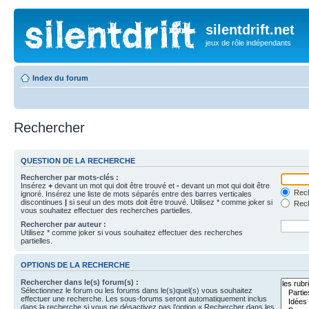
silentdrift.net
jeux de rôle indépendants
Index du forum
Rechercher
QUESTION DE LA RECHERCHE
Rechercher par mots-clés :
Insérez
+
devant un mot qui doit être trouvé et
-
devant un mot qui doit être
Rech
ignoré. Insérez une liste de mots séparés entre des barres verticales
discontinues
|
si seul un des mots doit être trouvé. Utilisez * comme joker si
Rech
vous souhaitez effectuer des recherches partielles.
Rechercher par auteur :
Utilisez * comme joker si vous souhaitez effectuer des recherches
partielles.
OPTIONS DE LA RECHERCHE
Rechercher dans le(s) forum(s) :
Sélectionnez le forum ou les forums dans le(s)quel(s) vous souhaitez
effectuer une recherche. Les sous-forums seront automatiquement inclus
dans la recherche si vous ne désactivez pas l’option « Rechercher dans les