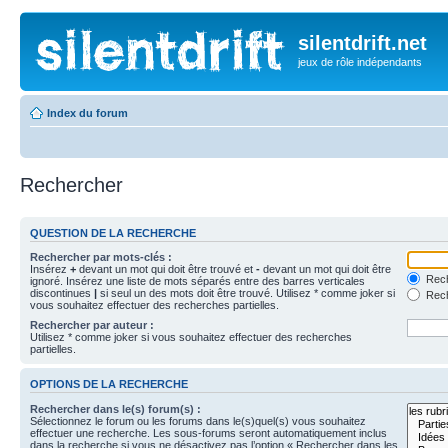
silentdrift.net
jeux de rôle indépendants
Index du forum
Rechercher
QUESTION DE LA RECHERCHE
Rechercher par mots-clés :
Insérez
+
devant un mot qui doit être trouvé et
-
devant un mot qui doit être
Rech
ignoré. Insérez une liste de mots séparés entre des barres verticales
discontinues
|
si seul un des mots doit être trouvé. Utilisez * comme joker si
Rech
vous souhaitez effectuer des recherches partielles.
Rechercher par auteur :
Utilisez * comme joker si vous souhaitez effectuer des recherches
partielles.
OPTIONS DE LA RECHERCHE
Rechercher dans le(s) forum(s) :
Sélectionnez le forum ou les forums dans le(s)quel(s) vous souhaitez
effectuer une recherche. Les sous-forums seront automatiquement inclus
dans la recherche si vous ne désactivez pas l’option « Rechercher dans les