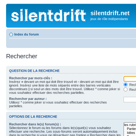
silentdrift.net
jeux de rôle indépendants
Index du forum
Rechercher
QUESTION DE LA RECHERCHE
Rechercher par mots-clés :
Insérez
+
devant un mot qui doit être trouvé et
-
devant un mot qui doit être
Rech
ignoré. Insérez une liste de mots séparés entre des barres verticales
discontinues
|
si seul un des mots doit être trouvé. Utilisez * comme joker si
Rech
vous souhaitez effectuer des recherches partielles.
Rechercher par auteur :
Utilisez * comme joker si vous souhaitez effectuer des recherches
partielles.
OPTIONS DE LA RECHERCHE
Rechercher dans le(s) forum(s) :
Sélectionnez le forum ou les forums dans le(s)quel(s) vous souhaitez
effectuer une recherche. Les sous-forums seront automatiquement inclus
dans la recherche si vous ne désactivez pas l’option « Rechercher dans les