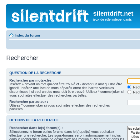
silentdrift.net
jeux de rôle indépendants
Index du forum
Rechercher
QUESTION DE LA RECHERCHE
Rechercher par mots-clés :
Insérez
+
devant un mot qui doit être trouvé et
-
devant un mot qui doit être
Rech
ignoré. Insérez une liste de mots séparés entre des barres verticales
discontinues
|
si seul un des mots doit être trouvé. Utilisez * comme joker si
Rech
vous souhaitez effectuer des recherches partielles.
Rechercher par auteur :
Utilisez * comme joker si vous souhaitez effectuer des recherches
partielles.
OPTIONS DE LA RECHERCHE
Rechercher dans le(s) forum(s) :
Sélectionnez le forum ou les forums dans le(s)quel(s) vous souhaitez
effectuer une recherche. Les sous-forums seront automatiquement inclus
dans la recherche si vous ne désactivez pas l’option « Rechercher dans les