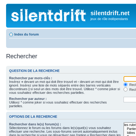
silentdrift.net
jeux de rôle indépendants
Index du forum
Rechercher
QUESTION DE LA RECHERCHE
Rechercher par mots-clés :
Insérez
+
devant un mot qui doit être trouvé et
-
devant un mot qui doit être
Rech
ignoré. Insérez une liste de mots séparés entre des barres verticales
discontinues
|
si seul un des mots doit être trouvé. Utilisez * comme joker si
Rech
vous souhaitez effectuer des recherches partielles.
Rechercher par auteur :
Utilisez * comme joker si vous souhaitez effectuer des recherches
partielles.
OPTIONS DE LA RECHERCHE
Rechercher dans le(s) forum(s) :
Sélectionnez le forum ou les forums dans le(s)quel(s) vous souhaitez
effectuer une recherche. Les sous-forums seront automatiquement inclus
dans la recherche si vous ne désactivez pas l’option « Rechercher dans les