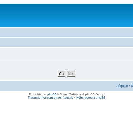
L’équipe
•
S
Propulsé par
phpBB
® Forum Software © phpBB Group
Traduction et support en français
•
Hébergement phpBB