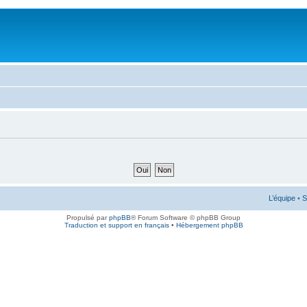
L’équipe
•
S
Propulsé par
phpBB
® Forum Software © phpBB Group
Traduction et support en français
•
Hébergement phpBB