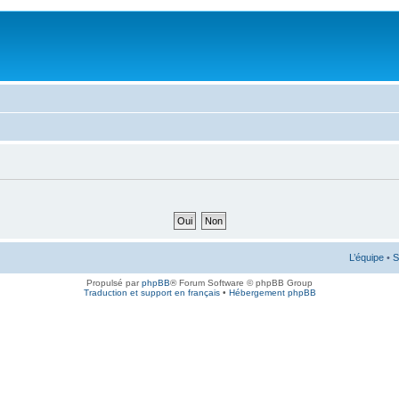
L’équipe
•
S
Propulsé par
phpBB
® Forum Software © phpBB Group
Traduction et support en français
•
Hébergement phpBB