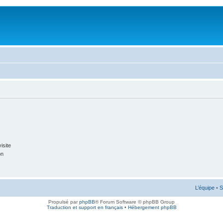
isite
on
L’équipe
•
S
Propulsé par
phpBB
® Forum Software © phpBB Group
Traduction et support en français
•
Hébergement phpBB