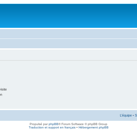
isite
on
L’équipe
•
S
Propulsé par
phpBB
® Forum Software © phpBB Group
Traduction et support en français
•
Hébergement phpBB