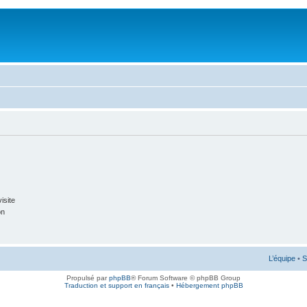
isite
on
L’équipe
•
S
Propulsé par
phpBB
® Forum Software © phpBB Group
Traduction et support en français
•
Hébergement phpBB