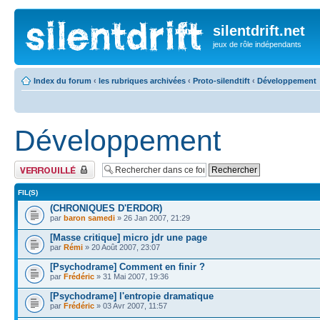
silentdrift.net
jeux de rôle indépendants
Index du forum
‹
les rubriques archivées
‹
Proto-silendtift
‹
Développement
Développement
Forum verrouillé
FIL(S)
(CHRONIQUES D'ERDOR)
par
baron samedi
» 26 Jan 2007, 21:29
[Masse critique] micro jdr une page
par
Rémi
» 20 Août 2007, 23:07
[Psychodrame] Comment en finir ?
par
Frédéric
» 31 Mai 2007, 19:36
[Psychodrame] l'entropie dramatique
par
Frédéric
» 03 Avr 2007, 11:57