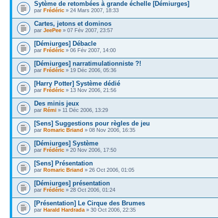
Sytème de retombées à grande échelle [Démiurges]
par
Frédéric
» 24 Mars 2007, 18:33
Cartes, jetons et dominos
par
JeePee
» 07 Fév 2007, 23:57
[Démiurges] Débacle
par
Frédéric
» 06 Fév 2007, 14:00
[Démiurges] narratimulationniste ?!
par
Frédéric
» 19 Déc 2006, 05:36
[Harry Potter] Système dédié
par
Frédéric
» 13 Nov 2006, 21:56
Des minis jeux
par
Rémi
» 11 Déc 2006, 13:29
[Sens] Suggestions pour règles de jeu
par
Romaric Briand
» 08 Nov 2006, 16:35
[Démiurges] Système
par
Frédéric
» 20 Nov 2006, 17:50
[Sens] Présentation
par
Romaric Briand
» 26 Oct 2006, 01:05
[Démiurges] présentation
par
Frédéric
» 28 Oct 2006, 01:24
[Présentation] Le Cirque des Brumes
par
Harald Hardrada
» 30 Oct 2006, 22:35