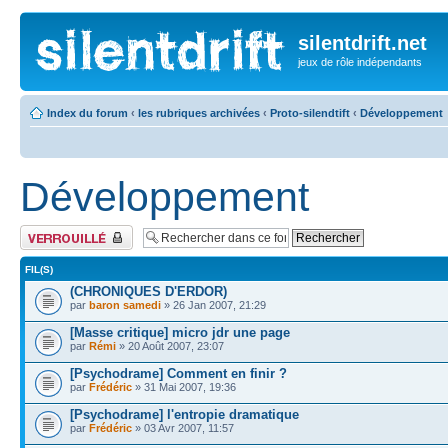
silentdrift.net
jeux de rôle indépendants
Index du forum
‹
les rubriques archivées
‹
Proto-silendtift
‹
Développement
Développement
Forum verrouillé
FIL(S)
(CHRONIQUES D'ERDOR)
par
baron samedi
» 26 Jan 2007, 21:29
[Masse critique] micro jdr une page
par
Rémi
» 20 Août 2007, 23:07
[Psychodrame] Comment en finir ?
par
Frédéric
» 31 Mai 2007, 19:36
[Psychodrame] l'entropie dramatique
par
Frédéric
» 03 Avr 2007, 11:57