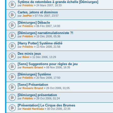
Sytème de retombées à grande échelle [Démiurges]
par
Frédéric
» 24 Mars 2007, 18:33
Cartes, jetons et dominos
par
JeePee
» 07 Fév 2007, 23:57
[Démiurges] Débacle
par
Frédéric
» 06 Fév 2007, 14:00
[Démiurges] narratimulationniste ?!
par
Frédéric
» 19 Déc 2006, 05:36
[Harry Potter] Système dédié
par
Frédéric
» 13 Nov 2006, 21:56
Des minis jeux
par
Rémi
» 11 Déc 2006, 13:29
[Sens] Suggestions pour règles de jeu
par
Romaric Briand
» 08 Nov 2006, 16:35
[Démiurges] Système
par
Frédéric
» 20 Nov 2006, 17:50
[Sens] Présentation
par
Romaric Briand
» 26 Oct 2006, 01:05
[Démiurges] présentation
par
Frédéric
» 28 Oct 2006, 01:24
[Présentation] Le Cirque des Brumes
par
Harald Hardrada
» 30 Oct 2006, 22:35