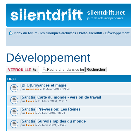
silentdrift.net
jeux de rôle indépendants
Index du forum
‹
les rubriques archivées
‹
Proto-silendtift
‹
Développement
Développement
Forum verrouillé
FIL(S)
[BFO]Croyances et magie
par
nemesis
» 11 Août 2003, 13:20
[Sanctis] Carte du monde - version de travail
par
Lews
» 13 Mars 2004, 23:37
[Sanctis] Pré-version: Les Reines
par
Lews
» 22 Fév 2004, 16:21
[Sanctis] Survols rapides du monde
par
Lews
» 22 Nov 2003, 21:45