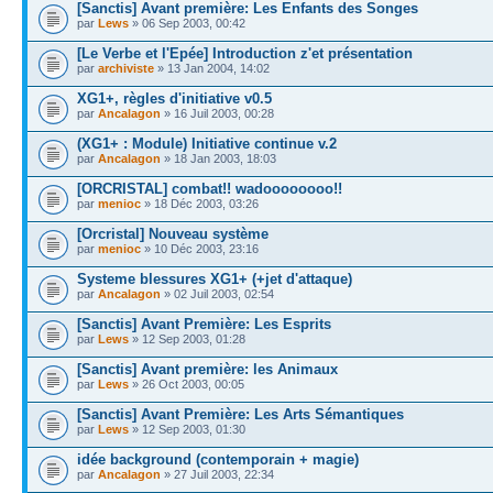
[Sanctis] Avant première: Les Enfants des Songes
par
Lews
» 06 Sep 2003, 00:42
[Le Verbe et l'Epée] Introduction z'et présentation
par
archiviste
» 13 Jan 2004, 14:02
XG1+, règles d'initiative v0.5
par
Ancalagon
» 16 Juil 2003, 00:28
(XG1+ : Module) Initiative continue v.2
par
Ancalagon
» 18 Jan 2003, 18:03
[ORCRISTAL] combat!! wadoooooooo!!
par
menioc
» 18 Déc 2003, 03:26
[Orcristal] Nouveau système
par
menioc
» 10 Déc 2003, 23:16
Systeme blessures XG1+ (+jet d'attaque)
par
Ancalagon
» 02 Juil 2003, 02:54
[Sanctis] Avant Première: Les Esprits
par
Lews
» 12 Sep 2003, 01:28
[Sanctis] Avant première: les Animaux
par
Lews
» 26 Oct 2003, 00:05
[Sanctis] Avant Première: Les Arts Sémantiques
par
Lews
» 12 Sep 2003, 01:30
idée background (contemporain + magie)
par
Ancalagon
» 27 Juil 2003, 22:34