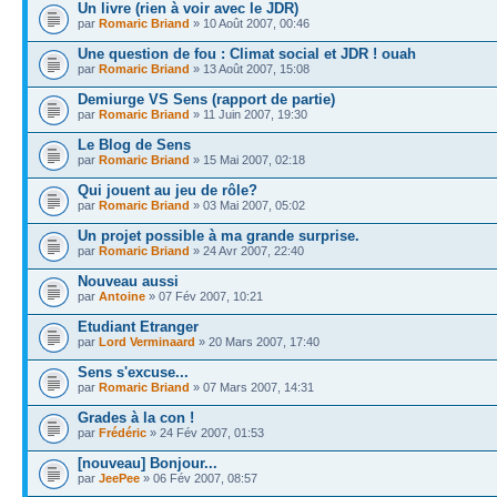
Un livre (rien à voir avec le JDR)
par
Romaric Briand
» 10 Août 2007, 00:46
Une question de fou : Climat social et JDR ! ouah
par
Romaric Briand
» 13 Août 2007, 15:08
Demiurge VS Sens (rapport de partie)
par
Romaric Briand
» 11 Juin 2007, 19:30
Le Blog de Sens
par
Romaric Briand
» 15 Mai 2007, 02:18
Qui jouent au jeu de rôle?
par
Romaric Briand
» 03 Mai 2007, 05:02
Un projet possible à ma grande surprise.
par
Romaric Briand
» 24 Avr 2007, 22:40
Nouveau aussi
par
Antoine
» 07 Fév 2007, 10:21
Etudiant Etranger
par
Lord Verminaard
» 20 Mars 2007, 17:40
Sens s'excuse...
par
Romaric Briand
» 07 Mars 2007, 14:31
Grades à la con !
par
Frédéric
» 24 Fév 2007, 01:53
[nouveau] Bonjour...
par
JeePee
» 06 Fév 2007, 08:57