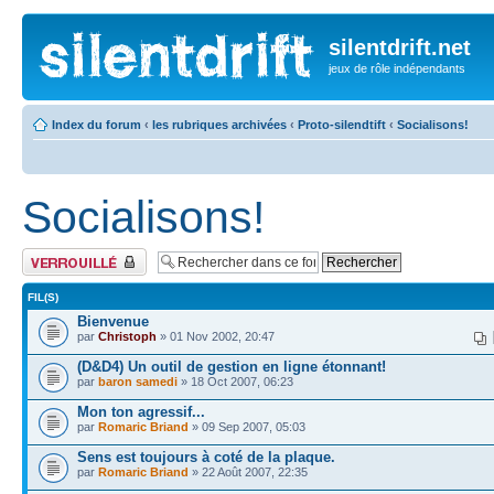
silentdrift.net
jeux de rôle indépendants
Index du forum
‹
les rubriques archivées
‹
Proto-silendtift
‹
Socialisons!
Socialisons!
Forum verrouillé
FIL(S)
Bienvenue
par
Christoph
» 01 Nov 2002, 20:47
(D&D4) Un outil de gestion en ligne étonnant!
par
baron samedi
» 18 Oct 2007, 06:23
Mon ton agressif...
par
Romaric Briand
» 09 Sep 2007, 05:03
Sens est toujours à coté de la plaque.
par
Romaric Briand
» 22 Août 2007, 22:35