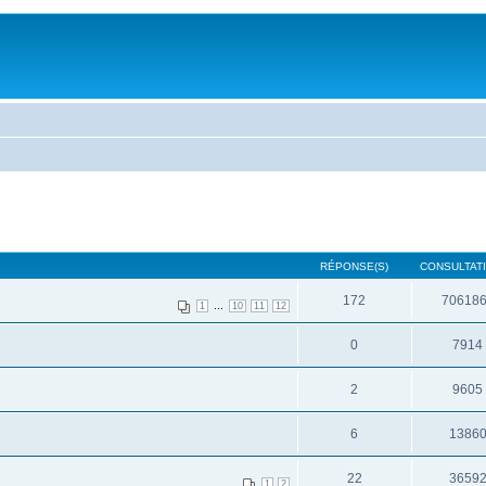
RÉPONSE(S)
CONSULTATI
172
70618
...
1
10
11
12
0
7914
2
9605
6
1386
22
3659
1
2