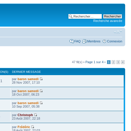
Recherche avancée
FAQ
Membres
Connexion
47 fil(s) •
Page
1
sur
4
•
1
2
3
4
ON(S)
DERNIER MESSAGE
par
baron samedi
61
28 Nov 2007, 17:10
par
baron samedi
18 Oct 2007, 06:23
par
baron samedi
10 Sep 2007, 05:38
par
Christoph
0
23 Août 2007, 22:18
par
Frédéric
2
18 Août 2007, 22:03