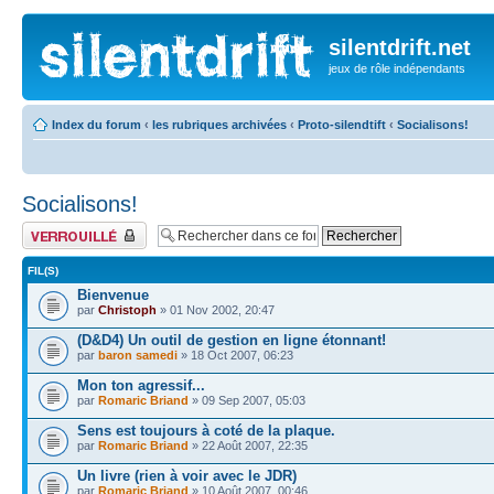
silentdrift.net
jeux de rôle indépendants
Index du forum
‹
les rubriques archivées
‹
Proto-silendtift
‹
Socialisons!
Socialisons!
Forum verrouillé
FIL(S)
Bienvenue
par
Christoph
» 01 Nov 2002, 20:47
(D&D4) Un outil de gestion en ligne étonnant!
par
baron samedi
» 18 Oct 2007, 06:23
Mon ton agressif...
par
Romaric Briand
» 09 Sep 2007, 05:03
Sens est toujours à coté de la plaque.
par
Romaric Briand
» 22 Août 2007, 22:35
Un livre (rien à voir avec le JDR)
par
Romaric Briand
» 10 Août 2007, 00:46