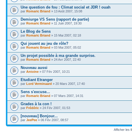
Une question de fou : Climat social et JDR ! ouah
par
Romaric Briand
» 13 Août 2007, 15:08
Demiurge VS Sens (rapport de partie)
par
Romaric Briand
» 11 Juin 2007, 19:30
Le Blog de Sens
par
Romaric Briand
» 15 Mai 2007, 02:18
Qui jouent au jeu de rôle?
par
Romaric Briand
» 03 Mai 2007, 05:02
Un projet possible à ma grande surprise.
par
Romaric Briand
» 24 Avr 2007, 22:40
Nouveau aussi
par
Antoine
» 07 Fév 2007, 10:21
Etudiant Etranger
par
Lord Verminaard
» 20 Mars 2007, 17:40
Sens s'excuse...
par
Romaric Briand
» 07 Mars 2007, 14:31
Grades à la con !
par
Frédéric
» 24 Fév 2007, 01:53
[nouveau] Bonjour...
par
JeePee
» 06 Fév 2007, 08:57
Afficher les f