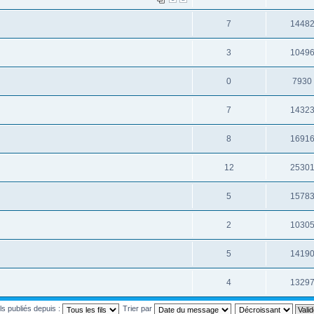
7
1448
3
1049
0
7930
7
1432
8
1691
12
2530
5
1578
2
1030
5
1419
4
1329
ils publiés depuis :
Trier par