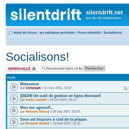
silentdrift.net
jeux de rôle indépendants
Index du forum
‹
les rubriques archivées
‹
Proto-silendtift
‹
Socialisons!
Socialisons!
Forum verrouillé
FIL(S)
Bienvenue
par
Christoph
» 01 Nov 2002, 20:47
(D&D4) Un outil de gestion en ligne étonnant!
par
baron samedi
» 18 Oct 2007, 06:23
Mon ton agressif...
par
Romaric Briand
» 09 Sep 2007, 05:03
Sens est toujours à coté de la plaque.
par
Romaric Briand
» 22 Août 2007, 22:35