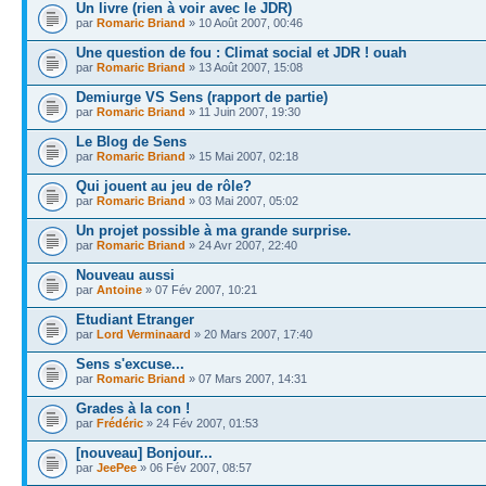
Un livre (rien à voir avec le JDR)
par
Romaric Briand
» 10 Août 2007, 00:46
Une question de fou : Climat social et JDR ! ouah
par
Romaric Briand
» 13 Août 2007, 15:08
Demiurge VS Sens (rapport de partie)
par
Romaric Briand
» 11 Juin 2007, 19:30
Le Blog de Sens
par
Romaric Briand
» 15 Mai 2007, 02:18
Qui jouent au jeu de rôle?
par
Romaric Briand
» 03 Mai 2007, 05:02
Un projet possible à ma grande surprise.
par
Romaric Briand
» 24 Avr 2007, 22:40
Nouveau aussi
par
Antoine
» 07 Fév 2007, 10:21
Etudiant Etranger
par
Lord Verminaard
» 20 Mars 2007, 17:40
Sens s'excuse...
par
Romaric Briand
» 07 Mars 2007, 14:31
Grades à la con !
par
Frédéric
» 24 Fév 2007, 01:53
[nouveau] Bonjour...
par
JeePee
» 06 Fév 2007, 08:57