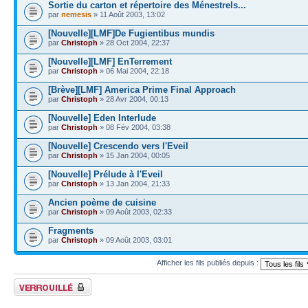
Sortie du carton et répertoire des Ménestrels...
par
nemesis
» 11 Août 2003, 13:02
[Nouvelle][LMF]De Fugientibus mundis
par
Christoph
» 28 Oct 2004, 22:37
[Nouvelle][LMF] EnTerrement
par
Christoph
» 06 Mai 2004, 22:18
[Brève][LMF] America Prime Final Approach
par
Christoph
» 28 Avr 2004, 00:13
[Nouvelle] Eden Interlude
par
Christoph
» 08 Fév 2004, 03:38
[Nouvelle] Crescendo vers l'Eveil
par
Christoph
» 15 Jan 2004, 00:05
[Nouvelle] Prélude à l'Eveil
par
Christoph
» 13 Jan 2004, 21:33
Ancien poème de cuisine
par
Christoph
» 09 Août 2003, 02:33
Fragments
par
Christoph
» 09 Août 2003, 03:01
Afficher les fils publiés depuis :
Forum verrouillé