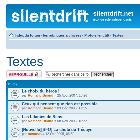
silentdrift.net
jeux de rôle indépendants
Index du forum
‹
les rubriques archivées
‹
Proto-silendtift
‹
Textes
Textes
Forum verrouillé
FIL(S)
Le choix du héros !
par
Romaric Briand
» 25 Août 2007, 18:20
Ceux qui pensent que rien est possible...
par
Romaric Briand
» 03 Déc 2006, 17:15
Les Litanies de Sens.
par
Romaric Briand
» 08 Nov 2006, 16:22
[Nouvelle][BFO] La chute de Trédayn
par
nemesis
» 12 Oct 2005, 03:59