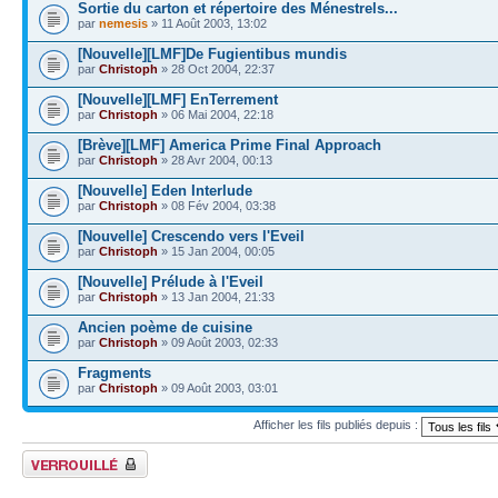
Sortie du carton et répertoire des Ménestrels...
par
nemesis
» 11 Août 2003, 13:02
[Nouvelle][LMF]De Fugientibus mundis
par
Christoph
» 28 Oct 2004, 22:37
[Nouvelle][LMF] EnTerrement
par
Christoph
» 06 Mai 2004, 22:18
[Brève][LMF] America Prime Final Approach
par
Christoph
» 28 Avr 2004, 00:13
[Nouvelle] Eden Interlude
par
Christoph
» 08 Fév 2004, 03:38
[Nouvelle] Crescendo vers l'Eveil
par
Christoph
» 15 Jan 2004, 00:05
[Nouvelle] Prélude à l'Eveil
par
Christoph
» 13 Jan 2004, 21:33
Ancien poème de cuisine
par
Christoph
» 09 Août 2003, 02:33
Fragments
par
Christoph
» 09 Août 2003, 03:01
Afficher les fils publiés depuis :
Forum verrouillé