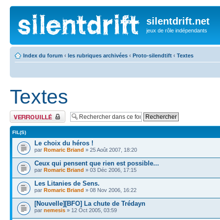
silentdrift.net
jeux de rôle indépendants
Index du forum
‹
les rubriques archivées
‹
Proto-silendtift
‹
Textes
Textes
Forum verrouillé
FIL(S)
Le choix du héros !
par
Romaric Briand
» 25 Août 2007, 18:20
Ceux qui pensent que rien est possible...
par
Romaric Briand
» 03 Déc 2006, 17:15
Les Litanies de Sens.
par
Romaric Briand
» 08 Nov 2006, 16:22
[Nouvelle][BFO] La chute de Trédayn
par
nemesis
» 12 Oct 2005, 03:59