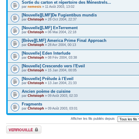
Sortie du carton et répertoire des Ménestrels...
par
nemesis
» 11 Août 2003, 13:02
[Nouvelle][LMF]De Fugientibus mundis
par
Christoph
» 28 Oct 2004, 22:37
[Nouvelle][LMF] EnTerrement
par
Christoph
» 06 Mai 2004, 22:18
[Brève][LMF] America Prime Final Approach
par
Christoph
» 28 Avr 2004, 00:13
[Nouvelle] Eden Interlude
par
Christoph
» 08 Fév 2004, 03:38
[Nouvelle] Crescendo vers l'Eveil
par
Christoph
» 15 Jan 2004, 00:05
[Nouvelle] Prélude à l'Eveil
par
Christoph
» 13 Jan 2004, 21:33
Ancien poème de cuisine
par
Christoph
» 09 Août 2003, 02:33
Fragments
par
Christoph
» 09 Août 2003, 03:01
Afficher les fils publiés depuis :
Forum verrouillé