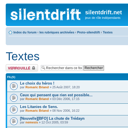
silentdrift.net
jeux de rôle indépendants
Index du forum
‹
les rubriques archivées
‹
Proto-silendtift
‹
Textes
Textes
Forum verrouillé
FIL(S)
Le choix du héros !
par
Romaric Briand
» 25 Août 2007, 18:20
Ceux qui pensent que rien est possible...
par
Romaric Briand
» 03 Déc 2006, 17:15
Les Litanies de Sens.
par
Romaric Briand
» 08 Nov 2006, 16:22
[Nouvelle][BFO] La chute de Trédayn
par
nemesis
» 12 Oct 2005, 03:59