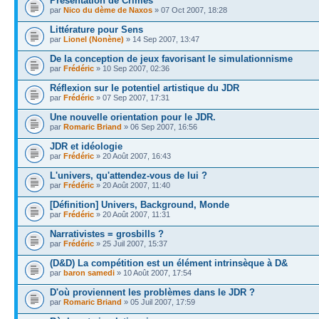
Présentation de Crimes
par
Nico du dème de Naxos
» 07 Oct 2007, 18:28
Littérature pour Sens
par
Lionel (Nonène)
» 14 Sep 2007, 13:47
De la conception de jeux favorisant le simulationnisme
par
Frédéric
» 10 Sep 2007, 02:36
Réflexion sur le potentiel artistique du JDR
par
Frédéric
» 07 Sep 2007, 17:31
Une nouvelle orientation pour le JDR.
par
Romaric Briand
» 06 Sep 2007, 16:56
JDR et idéologie
par
Frédéric
» 20 Août 2007, 16:43
L'univers, qu'attendez-vous de lui ?
par
Frédéric
» 20 Août 2007, 11:40
[Définition] Univers, Background, Monde
par
Frédéric
» 20 Août 2007, 11:31
Narrativistes = grosbills ?
par
Frédéric
» 25 Juil 2007, 15:37
(D&D) La compétition est un élément intrinsèque à D&
par
baron samedi
» 10 Août 2007, 17:54
D'où proviennent les problèmes dans le JDR ?
par
Romaric Briand
» 05 Juil 2007, 17:59