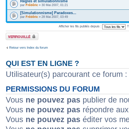
Règles et simulationnisme
par
Frédéric
» 30 Mai 2007, 01:21
[Simulationnisme] Paradoxes...
par
Frédéric
» 28 Mai 2007, 03:49
Afficher les fils publiés depuis :
T
Forum verrouillé
Retour vers Index du forum
QUI EST EN LIGNE ?
Utilisateur(s) parcourant ce forum : 
PERMISSIONS DU FORUM
Vous
ne pouvez pas
publier de no
Vous
ne pouvez pas
répondre aux 
Vous
ne pouvez pas
éditer vos m