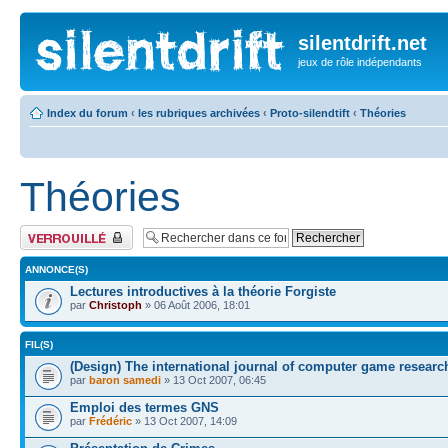
silentdrift.net
jeux de rôle indépendants
Index du forum
‹
les rubriques archivées
‹
Proto-silendtift
‹
Théories
Théories
Forum verrouillé
ANNONCE(S)
Lectures introductives à la théorie Forgiste
par
Christoph
» 06 Août 2006, 18:01
FIL(S)
(Design) The international journal of computer game researc
par
baron samedi
» 13 Oct 2007, 06:45
Emploi des termes GNS
par
Frédéric
» 13 Oct 2007, 14:09