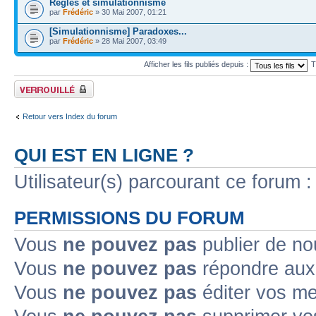
Règles et simulationnisme
par
Frédéric
» 30 Mai 2007, 01:21
[Simulationnisme] Paradoxes...
par
Frédéric
» 28 Mai 2007, 03:49
Afficher les fils publiés depuis :
T
Forum verrouillé
Retour vers Index du forum
QUI EST EN LIGNE ?
Utilisateur(s) parcourant ce forum : 
PERMISSIONS DU FORUM
Vous
ne pouvez pas
publier de no
Vous
ne pouvez pas
répondre aux 
Vous
ne pouvez pas
éditer vos m