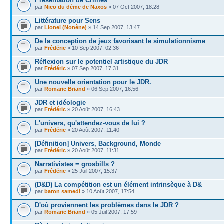
Présentation de Crimes
par
Nico du dème de Naxos
» 07 Oct 2007, 18:28
Littérature pour Sens
par
Lionel (Nonène)
» 14 Sep 2007, 13:47
De la conception de jeux favorisant le simulationnisme
par
Frédéric
» 10 Sep 2007, 02:36
Réflexion sur le potentiel artistique du JDR
par
Frédéric
» 07 Sep 2007, 17:31
Une nouvelle orientation pour le JDR.
par
Romaric Briand
» 06 Sep 2007, 16:56
JDR et idéologie
par
Frédéric
» 20 Août 2007, 16:43
L'univers, qu'attendez-vous de lui ?
par
Frédéric
» 20 Août 2007, 11:40
[Définition] Univers, Background, Monde
par
Frédéric
» 20 Août 2007, 11:31
Narrativistes = grosbills ?
par
Frédéric
» 25 Juil 2007, 15:37
(D&D) La compétition est un élément intrinsèque à D&
par
baron samedi
» 10 Août 2007, 17:54
D'où proviennent les problèmes dans le JDR ?
par
Romaric Briand
» 05 Juil 2007, 17:59