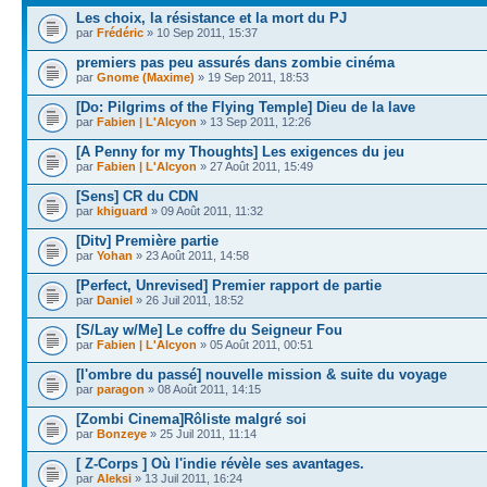
Les choix, la résistance et la mort du PJ
par
Frédéric
» 10 Sep 2011, 15:37
premiers pas peu assurés dans zombie cinéma
par
Gnome (Maxime)
» 19 Sep 2011, 18:53
[Do: Pilgrims of the Flying Temple] Dieu de la lave
par
Fabien | L'Alcyon
» 13 Sep 2011, 12:26
[A Penny for my Thoughts] Les exigences du jeu
par
Fabien | L'Alcyon
» 27 Août 2011, 15:49
[Sens] CR du CDN
par
khiguard
» 09 Août 2011, 11:32
[Ditv] Première partie
par
Yohan
» 23 Août 2011, 14:58
[Perfect, Unrevised] Premier rapport de partie
par
Daniel
» 26 Juil 2011, 18:52
[S/Lay w/Me] Le coffre du Seigneur Fou
par
Fabien | L'Alcyon
» 05 Août 2011, 00:51
[l'ombre du passé] nouvelle mission & suite du voyage
par
paragon
» 08 Août 2011, 14:15
[Zombi Cinema]Rôliste malgré soi
par
Bonzeye
» 25 Juil 2011, 11:14
[ Z-Corps ] Où l'indie révèle ses avantages.
par
Aleksi
» 13 Juil 2011, 16:24