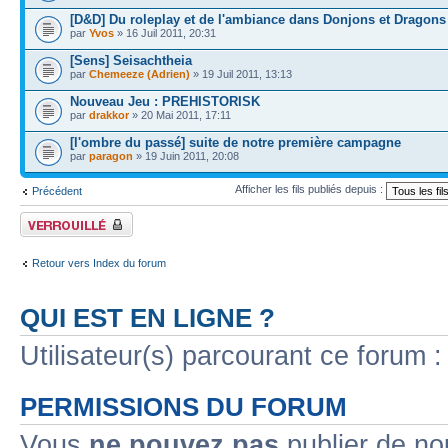
[D&D] Du roleplay et de l'ambiance dans Donjons et Dragons
par
Yvos
» 16 Juil 2011, 20:31
[Sens] Seisachtheia
par
Chemeeze (Adrien)
» 19 Juil 2011, 13:13
Nouveau Jeu : PREHISTORISK
par
drakkor
» 20 Mai 2011, 17:11
[l'ombre du passé] suite de notre première campagne
par
paragon
» 19 Juin 2011, 20:08
Afficher les fils publiés depuis :
Précédent
Forum verrouillé
Retour vers Index du forum
QUI EST EN LIGNE ?
Utilisateur(s) parcourant ce forum : 
PERMISSIONS DU FORUM
Vous
ne pouvez pas
publier de no