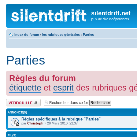
silentdrift.net
jeux de rôle indépendants
Index du forum
‹
les rubriques générales
‹
Parties
Parties
Règles du forum
étiquette
et
esprit
des rubriques g
Forum verrouillé
ANNONCE(S)
Règles spécifiques à la rubrique "Parties"
par
Christoph
» 28 Mars 2010, 22:37
FIL(S)