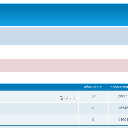
RÉPONSE(S)
CONSULTATI
34
19937
1
2
3
0
1664
0
1460