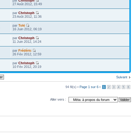
par
Christoph
27 Août 2012, 15:49
par
Christoph
23 Août 2012, 11:36
par
Toki
6
16 Juin 2012, 06:19
par
Christoph
3
11 Juin 2012, 14:24
par
Frédéric
26 Fév 2012, 12:59
par
Christoph
10 Fév 2012, 20:19
Suivant
94 fil(s) •
Page
1
sur
6
•
1
2
3
4
5
6
Aller vers :