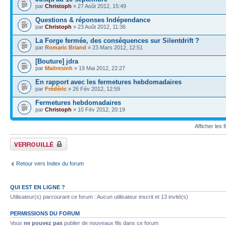
par
Christoph
» 27 Août 2012, 15:49
Questions & réponses Indépendance
par
Christoph
» 23 Août 2012, 11:36
La Forge fermée, des conséquences sur Silentdrift ?
par
Romaric Briand
» 23 Mars 2012, 12:51
[Bouture] jdra
par
Maitresinh
» 19 Mai 2012, 22:27
En rapport avec les fermetures hebdomadaires
par
Frédéric
» 26 Fév 2012, 12:59
Fermetures hebdomadaires
par
Christoph
» 10 Fév 2012, 20:19
Afficher les f
Forum verrouillé
Retour vers Index du forum
QUI EST EN LIGNE ?
Utilisateur(s) parcourant ce forum : Aucun utilisateur inscrit et 13 invité(s)
PERMISSIONS DU FORUM
Vous
ne pouvez pas
publier de nouveaux fils dans ce forum