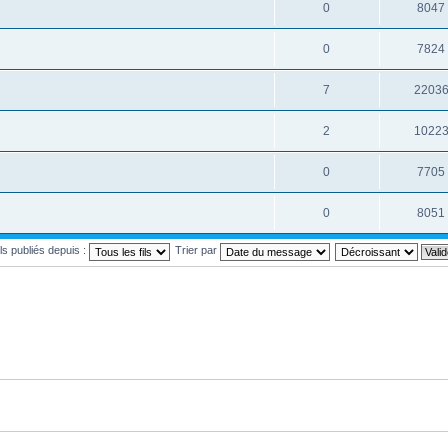
0
8047
0
7824
7
2203
2
1022
0
7705
0
8051
ils publiés depuis :
Trier par