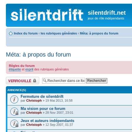
silentdrift.net
jeux de rôle indépendants
Index du forum
‹
les rubriques générales
‹
Méta: à propos du forum
Méta: à propos du forum
Règles du forum
étiquette
et
esprit
des rubriques générales
Forum verrouillé
ANNONCE(S)
Fermeture de silentdrift
par
Christoph
» 19 Mai 2013, 16:58
Ma vision pour ce forum
par
Christoph
» 28 Nov 2007, 23:01
Jeux et auteurs indépendants
par
Christoph
» 12 Sep 2007, 01:37