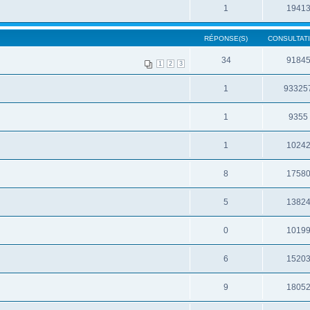
1
1941
RÉPONSE(S)
CONSULTATI
34
9184
1
2
3
1
93325
1
9355
1
1024
8
1758
5
1382
0
1019
6
1520
9
1805