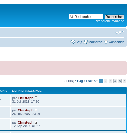
Recherche avancée
FAQ
Membres
Connexion
94 fil(s) •
Page
1
sur
6
•
1
2
3
4
5
6
ON(S)
DERNIER MESSAGE
par
Christoph
7
31 Juil 2013, 17:30
par
Christoph
5
28 Nov 2007, 23:01
par
Christoph
4
12 Sep 2007, 01:37