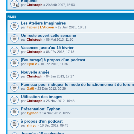
Etiquette
par
Christoph
» 20 Août 2007, 15:53
FIL(S)
Les Ateliers Imaginaires
par
Fabien | L'Alcyon
» 19 Juin 2013, 18:51
On reste ouvert cette semaine
par
Christoph
» 06 Mai 2013, 11:50
Vacances jusqu'au 15 février
par
Christoph
» 06 Fév 2013, 17:18
[Bouturage] à propos d'un podcast
par
Cyril V
» 10 Jan 2013, 11:36
Nouvelle année
par
Christoph
» 04 Jan 2013, 17:17
Panneau pour indiquer le mode de fonctionnement du forum
par
Gaël
» 23 Déc 2012, 20:29
Utilisation des images
par
Christoph
» 25 Nov 2012, 16:43
Présentation: Typhon
par
Typhon
» 14 Nov 2012, 10:27
à propos d'un podcast
par
shiryu
» 18 Sep 2012, 09:43
Jusqu'au 10 septembre