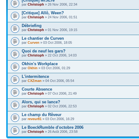
[Critique] MISEre
par
Christoph
» 26 Nov 2006, 22:34
[Critique] Allô, Ween?
par
Christoph
» 24 Nov 2006, 01:51
Débriefing
par
Christoph
» 01 Nov 2006, 19:15
Le chantier de Curven
par
Curven
» 03 Oct 2006, 18:05
Quoi de neuf les gars?
par
Christoph
» 22 Oct 2006, 14:03
Okhin's Workplace
par
Okhin
» 03 Oct 2006, 01:29
L'intermitence
par
CXZman
» 04 Oct 2006, 05:54
Courte Absence
par
Christoph
» 07 Oct 2006, 21:49
Alors, qui se lance?
par
Christoph
» 02 Oct 2006, 22:53
Le champ du Rêveur
par
reveur81
» 03 Oct 2006, 16:29
Le BoeckRumble d'octobre 2006
par
Christoph
» 26 Août 2006, 23:58