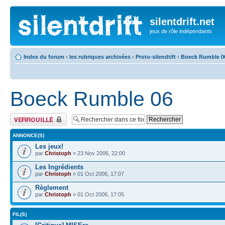
silentdrift.net
jeux de rôle indépendants
Index du forum
‹
les rubriques archivées
‹
Proto-silendtift
‹
Boeck Rumble 0
Boeck Rumble 06
Forum verrouillé
ANNONCE(S)
Les jeux!
par
Christoph
» 23 Nov 2006, 22:00
Les Ingrédients
par
Christoph
» 01 Oct 2006, 17:07
Règlement
par
Christoph
» 01 Oct 2006, 17:05
FIL(S)